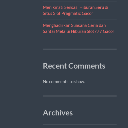
Menikmati Sensasi Hiburan Seru di
Situs Slot Pragmatic Gacor
Menghadirkan Suasana Ceria dan
Santai Melalui Hiburan Slot777 Gacor
Recent Comments
No comments to show.
Archives