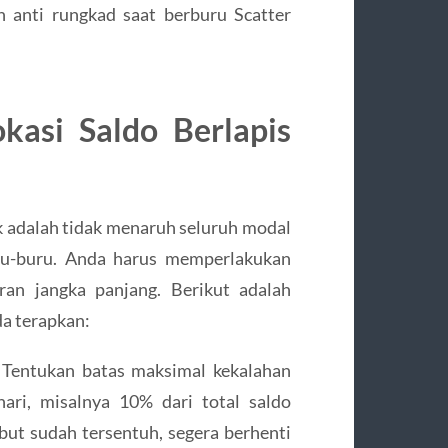
 anti rungkad saat berburu Scatter
asi Saldo Berlapis
ak adalah tidak menaruh seluruh modal
ru-buru. Anda harus memperlakukan
an jangka panjang. Berikut adalah
da terapkan:
Tentukan batas maksimal kekalahan
ari, misalnya 10% dari total saldo
but sudah tersentuh, segera berhenti