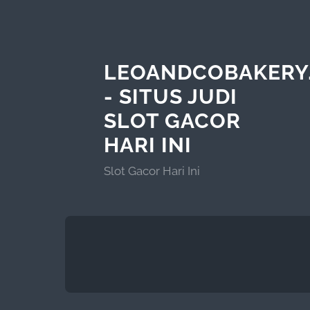
LEOANDCOBAKERY
- SITUS JUDI
SLOT GACOR
HARI INI
Slot Gacor Hari Ini