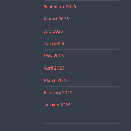
September 2025
August 2025
July 2025
June 2025
May 2025
April 2025
March 2025
February 2025
January 2025