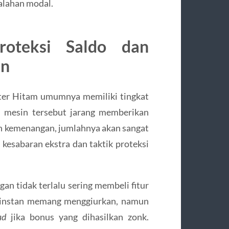
alahan modal.
roteksi Saldo dan
in
tter Hitam umumnya memiliki tingkat
a, mesin tersebut jarang memberikan
n kemenangan, jumlahnya akan sangat
kesabaran ekstra dan taktik proteksi
an tidak terlalu sering membeli fitur
r instan memang menggiurkan, namun
ad
jika bonus yang dihasilkan zonk.