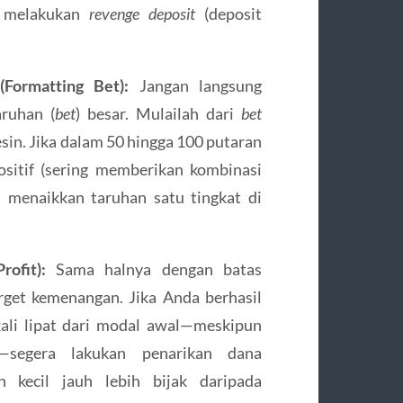
a melakukan
revenge deposit
(deposit
Formatting Bet):
Jangan langsung
ruhan (
bet
) besar. Mulailah dari
bet
in. Jika dalam 50 hingga 100 putaran
sitif (sering memberikan kombinasi
n menaikkan taruhan satu tingkat di
ofit):
Sama halnya dengan batas
rget kemenangan. Jika Anda berhasil
li lipat dari modal awal—meskipun
—segera lakukan penarikan dana
kecil jauh lebih bijak daripada