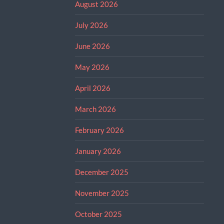
August 2026
July 2026
June 2026
May 2026
April 2026
March 2026
February 2026
January 2026
December 2025
November 2025
October 2025