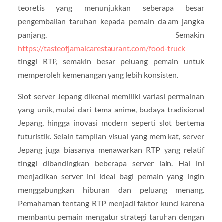
teoretis yang menunjukkan seberapa besar
pengembalian taruhan kepada pemain dalam jangka
panjang. Semakin
https://tasteofjamaicarestaurant.com/food-truck
tinggi RTP, semakin besar peluang pemain untuk
memperoleh kemenangan yang lebih konsisten.
Slot server Jepang dikenal memiliki variasi permainan
yang unik, mulai dari tema anime, budaya tradisional
Jepang, hingga inovasi modern seperti slot bertema
futuristik. Selain tampilan visual yang memikat, server
Jepang juga biasanya menawarkan RTP yang relatif
tinggi dibandingkan beberapa server lain. Hal ini
menjadikan server ini ideal bagi pemain yang ingin
menggabungkan hiburan dan peluang menang.
Pemahaman tentang RTP menjadi faktor kunci karena
membantu pemain mengatur strategi taruhan dengan