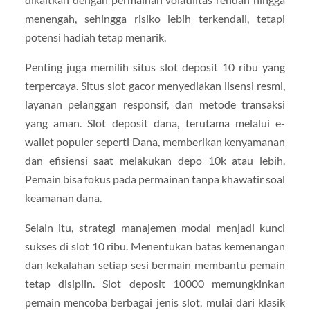
menengah, sehingga risiko lebih terkendali, tetapi
potensi hadiah tetap menarik.
Penting juga memilih situs slot deposit 10 ribu yang
terpercaya. Situs slot gacor menyediakan lisensi resmi,
layanan pelanggan responsif, dan metode transaksi
yang aman. Slot deposit dana, terutama melalui e-
wallet populer seperti Dana, memberikan kenyamanan
dan efisiensi saat melakukan depo 10k atau lebih.
Pemain bisa fokus pada permainan tanpa khawatir soal
keamanan dana.
Selain itu, strategi manajemen modal menjadi kunci
sukses di slot 10 ribu. Menentukan batas kemenangan
dan kekalahan setiap sesi bermain membantu pemain
tetap disiplin. Slot deposit 10000 memungkinkan
pemain mencoba berbagai jenis slot, mulai dari klasik