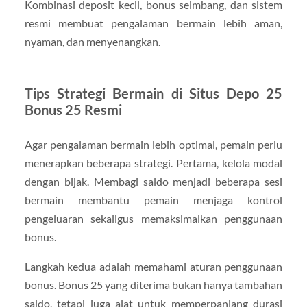
Kombinasi deposit kecil, bonus seimbang, dan sistem
resmi membuat pengalaman bermain lebih aman,
nyaman, dan menyenangkan.
Tips Strategi Bermain di Situs Depo 25
Bonus 25 Resmi
Agar pengalaman bermain lebih optimal, pemain perlu
menerapkan beberapa strategi. Pertama, kelola modal
dengan bijak. Membagi saldo menjadi beberapa sesi
bermain membantu pemain menjaga kontrol
pengeluaran sekaligus memaksimalkan penggunaan
bonus.
Langkah kedua adalah memahami aturan penggunaan
bonus. Bonus 25 yang diterima bukan hanya tambahan
saldo, tetapi juga alat untuk memperpanjang durasi