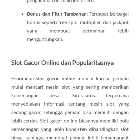
pengalaman bermain lebih seru.
Bonus dan Fitur Tambahan
: Terdapat berbagai
bonus seperti free spin, multiplier, dan jackpot
yang membuat permainan lebih
menguntungkan.
Slot Gacor Online dan Popularitasnya
Fenomena
slot gacor online
muncul karena pemain
mulai mencari mesin slot yang sering memberikan
kemenangan besar. Situs-situs terpercaya
menyediakan informasi tentang mesin slot yang
sedang gacor, sehingga pemain bisa memilih dengan
lebih cerdas. Slot gacor online biasanya memiliki pola
kemenangan yang lebih konsisten dibandingkan slot
biasa, sehingga membuat pemain lebih bersemangat