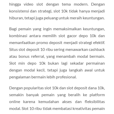
hingga video slot dengan tema modern. Dengan
konsistensi dan strategi, slot 10k tidak hanya menjadi
hiburan, tetapi juga peluang untuk meraih keuntungan.
Bagi pemain yang ingin memaksimalkan keuntungan,
kombinasi antara memilih slot gacor depo 10k dan
memanfaatkan promo deposit menjadi strategi efektif.
Situs slot deposit 10 ribu sering menawarkan cashback
atau bonus referral, yang menambah modal bermain.
Slot min depo 10k bukan lagi sekadar permainan
dengan modal kecil, tetapi juga langkah awal untuk
pengalaman bermain lebih profesional.
Dengan popularitas slot 10k dan slot deposit dana 10k,
semakin banyak pemain yang beralih ke platform
online karena kemudahan akses dan fleksibilitas
modal. Slot 10 ribu tidak membatasi kreativitas pemain