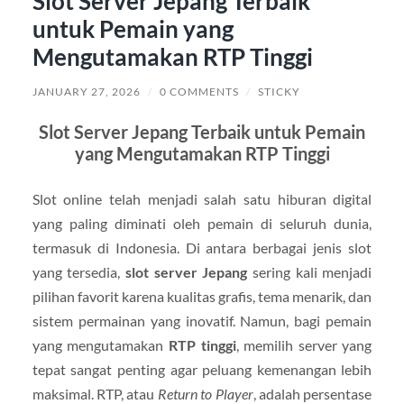
Slot Server Jepang Terbaik
untuk Pemain yang
Mengutamakan RTP Tinggi
JANUARY 27, 2026
/
0 COMMENTS
/
STICKY
Slot Server Jepang Terbaik untuk Pemain
yang Mengutamakan RTP Tinggi
Slot online telah menjadi salah satu hiburan digital
yang paling diminati oleh pemain di seluruh dunia,
termasuk di Indonesia. Di antara berbagai jenis slot
yang tersedia,
slot server Jepang
sering kali menjadi
pilihan favorit karena kualitas grafis, tema menarik, dan
sistem permainan yang inovatif. Namun, bagi pemain
yang mengutamakan
RTP tinggi
, memilih server yang
tepat sangat penting agar peluang kemenangan lebih
maksimal. RTP, atau
Return to Player
, adalah persentase