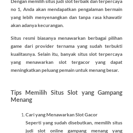
Dengan memilih situs judi slot terbaik dan terpercaya
no 1, Anda akan mendapatkan pengalaman bermain
yang lebih menyenangkan dan tanpa rasa khawatir
akan adanya kecurangan.
Situs resmi biasanya menawarkan berbagai pilihan
game dari provider ternama yang sudah terbukti
kualitasnya. Selain itu, banyak situs slot terpercaya
yang menawarkan slot tergacor yang dapat
meningkatkan peluang pemain untuk menang besar.
Tips Memilih Situs Slot yang Gampang
Menang
Cari yang Menawarkan Slot Gacor
Seperti yang sudah disebutkan, memilih situs
judi slot online gampang menang yang