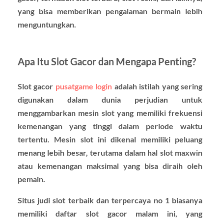
yang bisa memberikan pengalaman bermain lebih
menguntungkan.
Apa Itu Slot Gacor dan Mengapa Penting?
Slot gacor
pusatgame login
adalah istilah yang sering
digunakan dalam dunia perjudian untuk
menggambarkan mesin slot yang memiliki frekuensi
kemenangan yang tinggi dalam periode waktu
tertentu. Mesin slot ini dikenal memiliki peluang
menang lebih besar, terutama dalam hal slot maxwin
atau kemenangan maksimal yang bisa diraih oleh
pemain.
Situs judi slot terbaik dan terpercaya no 1 biasanya
memiliki daftar slot gacor malam ini, yang