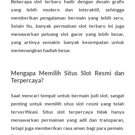
Beberapa slot terbaru hadir dengan desain grafis
yang lebih modern dan interaktif, sehingga
memberikan pengalaman bermain yang lebih seru.
Selain itu, banyak permainan slot terbaru ini juga
menawarkan peluang slot gacor yang lebih besar,
yang artinya semakin banyak kesempatan untuk
memenangkan hadiah besar.
Mengapa Memilih Situs Slot Resmi dan
Terpercaya?
Saat mencari tempat untuk bermain judi slot, sangat
penting untuk memilih situs slot resmi yang telah
terverifikasi. Situs slot terpercaya tidak hanya
menawarkan permainan yang adil dan transparan,
tetapi juga memberikan rasa aman bagi para pemain.