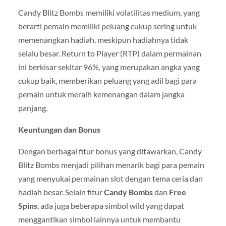
Candy Blitz Bombs memiliki volatilitas medium, yang
berarti pemain memiliki peluang cukup sering untuk
memenangkan hadiah, meskipun hadiahnya tidak
selalu besar. Return to Player (RTP) dalam permainan
ini berkisar sekitar 96%, yang merupakan angka yang
cukup baik, memberikan peluang yang adil bagi para
pemain untuk meraih kemenangan dalam jangka
panjang.
Keuntungan dan Bonus
Dengan berbagai fitur bonus yang ditawarkan, Candy
Blitz Bombs menjadi pilihan menarik bagi para pemain
yang menyukai permainan slot dengan tema ceria dan
hadiah besar. Selain fitur
Candy Bombs
dan
Free
Spins
, ada juga beberapa simbol wild yang dapat
menggantikan simbol lainnya untuk membantu