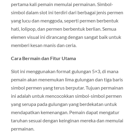
pertama kali pemain memulai permainan. Simbol-
simbol dalam slot ini terdiri dari berbagai jenis permen
yang lucu dan menggoda, seperti permen berbentuk
hati, lolipop, dan permen berbentuk berlian. Semua
elemen visual ini dirancang dengan sangat baik untuk
memberi kesan manis dan ceria.
Cara Bermain dan Fitur Utama
Slot ini menggunakan format gulungan 5×3, di mana
pemain akan menemukan lima gulungan dan tiga baris
simbol permen yang terus berputar. Tujuan permainan
ini adalah untuk mencocokkan simbol-simbol permen
yang serupa pada gulungan yang berdekatan untuk
mendapatkan kemenangan. Pemain dapat mengatur
taruhan sesuai dengan keinginan mereka dan memulai
permainan.