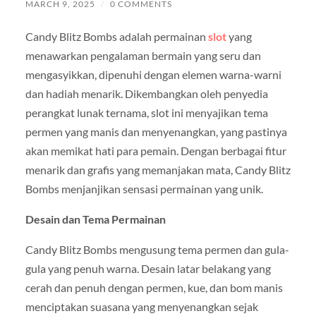
MARCH 9, 2025
/
0 COMMENTS
Candy Blitz Bombs adalah permainan
slot
yang
menawarkan pengalaman bermain yang seru dan
mengasyikkan, dipenuhi dengan elemen warna-warni
dan hadiah menarik. Dikembangkan oleh penyedia
perangkat lunak ternama, slot ini menyajikan tema
permen yang manis dan menyenangkan, yang pastinya
akan memikat hati para pemain. Dengan berbagai fitur
menarik dan grafis yang memanjakan mata, Candy Blitz
Bombs menjanjikan sensasi permainan yang unik.
Desain dan Tema Permainan
Candy Blitz Bombs mengusung tema permen dan gula-
gula yang penuh warna. Desain latar belakang yang
cerah dan penuh dengan permen, kue, dan bom manis
menciptakan suasana yang menyenangkan sejak