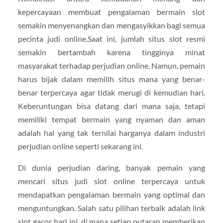
kepercayaan membuat pengalaman bermain slot
semakin menyenangkan dan mengasyikkan bagi semua
pecinta judi online.Saat ini, jumlah situs slot resmi
semakin bertambah karena tingginya minat
masyarakat terhadap perjudian online. Namun, pemain
harus bijak dalam memilih situs mana yang benar-
benar terpercaya agar tidak merugi di kemudian hari.
Keberuntungan bisa datang dari mana saja, tetapi
memiliki tempat bermain yang nyaman dan aman
adalah hal yang tak ternilai harganya dalam industri
perjudian online seperti sekarang ini.
Di dunia perjudian daring, banyak pemain yang
mencari situs judi slot online terpercaya untuk
mendapatkan pengalaman bermain yang optimal dan
menguntungkan. Salah satu pilihan terbaik adalah link
slot gacor hari ini, di mana setiap putaran memberikan