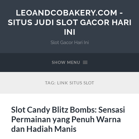
LEOANDCOBAKERY.COM -
SITUS JUDI SLOT GACOR HARI
INI
Slot Gacor Hari Ini
SHOW MENU
TAG:
LINK SITUS SLOT
Slot Candy Blitz Bombs: Sensasi
Permainan yang Penuh Warna
dan Hadiah Manis