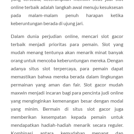
online terbaik adalah langkah awal menuju kesuksesan
pada malam-malam penuh harapan ketika
keberuntungan berada di ujung jari.
Dalam dunia perjudian online, mencari slot gacor
terbaik menjadi prioritas para pemain. Slot yang
mudah menang tentunya akan menarik minat banyak
orang untuk mencoba keberuntungan mereka. Dengan
adanya situs slot terpercaya, para pemain dapat
memastikan bahwa mereka berada dalam lingkungan
permainan yang aman dan fair. Slot gacor mudah
maxwin menjadi incaran bagi para pencinta judi online
yang menginginkan kemenangan besar dengan modal
yang minim. Bermain di situs slot gacor juga
memberikan kesempatan kepada pemain untuk
mendapatkan hadiah-hadiah menarik secara reguler.
Kombinasi antara kemudahan menang dan