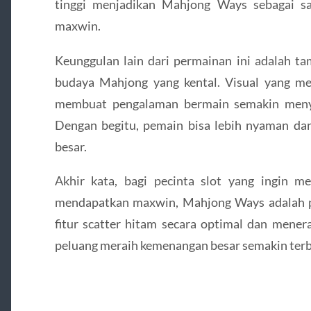
tinggi menjadikan Mahjong Ways sebagai sa
maxwin.
Keunggulan lain dari permainan ini adalah ta
budaya Mahjong yang kental. Visual yang m
membuat pengalaman bermain semakin meny
Dengan begitu, pemain bisa lebih nyaman d
besar.
Akhir kata, bagi pecinta slot yang ingin m
mendapatkan maxwin, Mahjong Ways adalah p
fitur scatter hitam secara optimal dan menera
peluang meraih kemenangan besar semakin terb