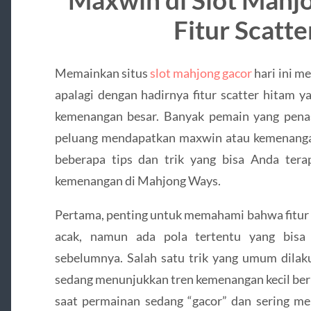
Fitur Scatt
Memainkan situs
slot mahjong gacor
hari ini m
apalagi dengan hadirnya fitur scatter hitam 
kemenangan besar. Banyak pemain yang pena
peluang mendapatkan maxwin atau kemenangan 
beberapa tips dan trik yang bisa Anda ter
kemenangan di Mahjong Ways.
Pertama, penting untuk memahami bahwa fitur 
acak, namun ada pola tertentu yang bisa
sebelumnya. Salah satu trik yang umum dilak
sedang menunjukkan tren kemenangan kecil be
saat permainan sedang “gacor” dan sering me