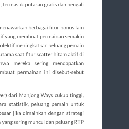
 termasuk putaran gratis dan pengali
 menawarkan berbagai fitur bonus lain
resif yang membuat permainan semakin
 kolektif meningkatkan peluang pemain
ma saat fitur scatter hitam aktif di
ahwa mereka sering mendapatkan
embuat permainan ini disebut-sebut
ayer) dari Mahjong Ways cukup tinggi,
ara statistik, peluang pemain untuk
esar jika dimainkan dengan strategi
am yang sering muncul dan peluang RTP