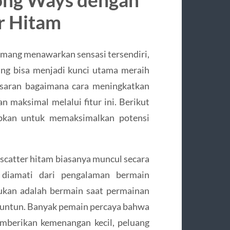
er Hitam
emang menawarkan sensasi tersendiri,
yang bisa menjadi kunci utama meraih
saran bagaimana cara meningkatkan
maksimal melalui fitur ini. Berikut
apkan untuk memaksimalkan potensi
scatter hitam biasanya muncul secara
 diamati dari pengalaman bermain
ukan adalah bermain saat permainan
runtun. Banyak pemain percaya bahwa
mberikan kemenangan kecil, peluang