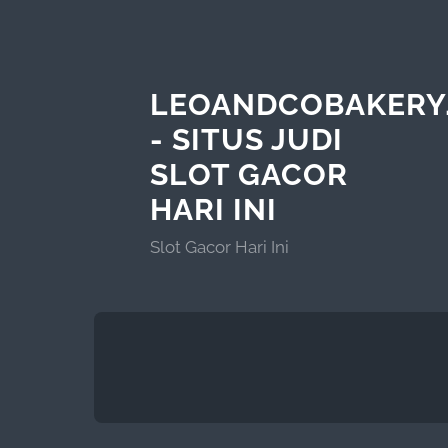
LEOANDCOBAKERY
- SITUS JUDI
SLOT GACOR
HARI INI
Slot Gacor Hari Ini