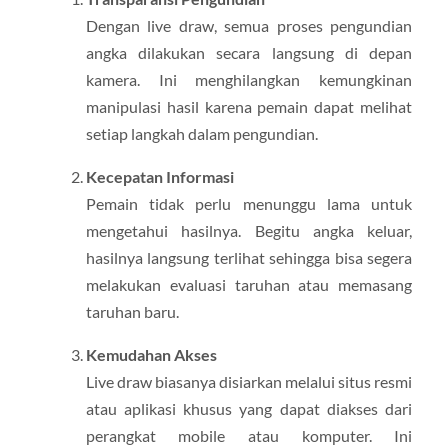
Dengan live draw, semua proses pengundian
angka dilakukan secara langsung di depan
kamera. Ini menghilangkan kemungkinan
manipulasi hasil karena pemain dapat melihat
setiap langkah dalam pengundian.
Kecepatan Informasi
Pemain tidak perlu menunggu lama untuk
mengetahui hasilnya. Begitu angka keluar,
hasilnya langsung terlihat sehingga bisa segera
melakukan evaluasi taruhan atau memasang
taruhan baru.
Kemudahan Akses
Live draw biasanya disiarkan melalui situs resmi
atau aplikasi khusus yang dapat diakses dari
perangkat mobile atau komputer. Ini