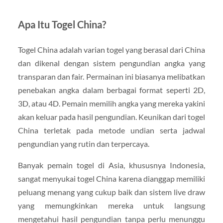
Apa Itu Togel China?
Togel China adalah varian togel yang berasal dari China
dan dikenal dengan sistem pengundian angka yang
transparan dan fair. Permainan ini biasanya melibatkan
penebakan angka dalam berbagai format seperti 2D,
3D, atau 4D. Pemain memilih angka yang mereka yakini
akan keluar pada hasil pengundian. Keunikan dari togel
China terletak pada metode undian serta jadwal
pengundian yang rutin dan terpercaya.
Banyak pemain togel di Asia, khususnya Indonesia,
sangat menyukai togel China karena dianggap memiliki
peluang menang yang cukup baik dan sistem live draw
yang memungkinkan mereka untuk langsung
mengetahui hasil pengundian tanpa perlu menunggu