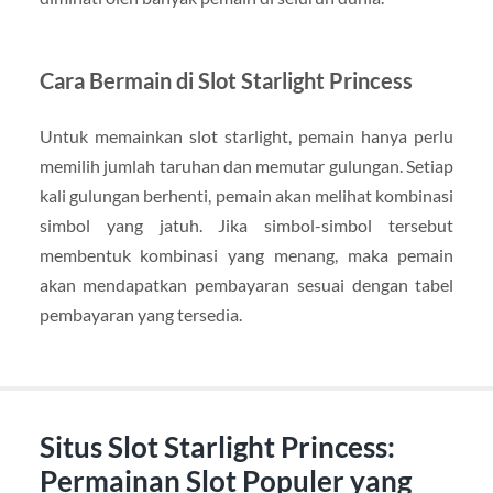
Cara Bermain di Slot Starlight Princess
Untuk memainkan slot starlight, pemain hanya perlu
memilih jumlah taruhan dan memutar gulungan. Setiap
kali gulungan berhenti, pemain akan melihat kombinasi
simbol yang jatuh. Jika simbol-simbol tersebut
membentuk kombinasi yang menang, maka pemain
akan mendapatkan pembayaran sesuai dengan tabel
pembayaran yang tersedia.
Situs Slot Starlight Princess:
Permainan Slot Populer yang