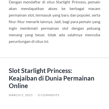
Dengan mendaftar di situs Starlight Princess, pemain
akan mendapatkan akses ke berbagai macam
permainan slot, termasuk yang baru dan populer, serta
fitur-fitur menarik lainnya. Jadi, bagi para pemain yang
ingin menikmati permainan slot dengan peluang
menang yang besar, tidak ada salahnya mencoba
peruntungan di situs ini.
Slot Starlight Princess:
Keajaiban di Dunia Permainan
Online
MARCH 2, 2025
/
0 COMMENTS