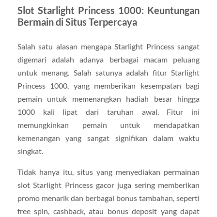
Slot Starlight Princess 1000: Keuntungan
Bermain di Situs Terpercaya
Salah satu alasan mengapa Starlight Princess sangat
digemari adalah adanya berbagai macam peluang
untuk menang. Salah satunya adalah fitur Starlight
Princess 1000, yang memberikan kesempatan bagi
pemain untuk memenangkan hadiah besar hingga
1000 kali lipat dari taruhan awal. Fitur ini
memungkinkan pemain untuk mendapatkan
kemenangan yang sangat signifikan dalam waktu
singkat.
Tidak hanya itu, situs yang menyediakan permainan
slot Starlight Princess gacor juga sering memberikan
promo menarik dan berbagai bonus tambahan, seperti
free spin, cashback, atau bonus deposit yang dapat