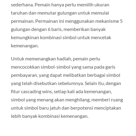
sederhana. Pemain hanya perlu memilih ukuran
taruhan dan memutar gulungan untuk memulai
permainan. Permainan ini menggunakan mekanisme 5
gulungan dengan 6 baris, memberikan banyak
kemungkinan kombinasi simbol untuk mencetak
kemenangan.
Untuk memenangkan hadiah, pemain perlu
mencocokkan simbol-simbol yang sama pada garis
pembayaran, yang dapat melibatkan berbagai simbol
yang telah disebutkan sebelumnya. Selain itu, dengan
fitur cascading wins, setiap kali ada kemenangan,
simbol yang menang akan menghilang, memberi ruang
untuk simbol baru jatuh dan berpotensi menciptakan
lebih banyak kombinasi kemenangan.