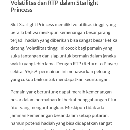
Volatilitas dan RTP dalam Starlight
Princess
Slot Starlight Princess memiliki volatilitas tinggi, yang
berarti bahwa meskipun kemenangan besar jarang
terjadi, hadiah yang diberikan bisa sangat besar ketika
datang. Volatilitas tinggi ini cocok bagi pemain yang
suka tantangan dan siap untuk bermain dalam jangka
waktu yang lebih lama. Dengan RTP (Return to Player)
sekitar 96,5%, permainan ini menawarkan peluang
yang cukup baik untuk mendapatkan keuntungan.
Pemain yang beruntung dapat meraih kemenangan
besar dalam permainan ini berkat penggabungan fitur-
fitur yang menguntungkan. Meskipun tidak ada
jaminan kemenangan besar dalam setiap putaran,
namun potensi hadiah yang bisa didapatkan sangat