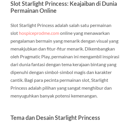
Slot Starlight Princess: Keajaiban di Dunia
Permainan Online
Slot Starlight Princess adalah salah satu permainan
slot
hospiceprodme.com
online yang menawarkan
pengalaman bermain yang menarik dengan visual yang
menakjubkan dan fitur-fitur menarik. Dikembangkan
oleh Pragmatic Play, permainan ini mengambil inspirasi
dari dunia fantasi dengan tema kerajaan bintang yang
dipenuhi dengan simbol-simbol magis dan karakter
cantik. Bagi para pecinta permainan slot, Starlight
Princess adalah pilihan yang sangat menghibur dan
menyuguhkan banyak potensi kemenangan.
Tema dan Desain Starlight Princess