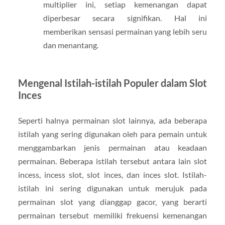
multiplier ini, setiap kemenangan dapat
diperbesar secara signifikan. Hal ini
memberikan sensasi permainan yang lebih seru
dan menantang.
Mengenal Istilah-istilah Populer dalam Slot
Inces
Seperti halnya permainan slot lainnya, ada beberapa
istilah yang sering digunakan oleh para pemain untuk
menggambarkan jenis permainan atau keadaan
permainan. Beberapa istilah tersebut antara lain slot
incess, incess slot, slot inces, dan inces slot. Istilah-
istilah ini sering digunakan untuk merujuk pada
permainan slot yang dianggap gacor, yang berarti
permainan tersebut memiliki frekuensi kemenangan