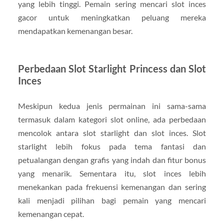
yang lebih tinggi. Pemain sering mencari slot inces
gacor untuk meningkatkan peluang mereka
mendapatkan kemenangan besar.
Perbedaan Slot Starlight Princess dan Slot
Inces
Meskipun kedua jenis permainan ini sama-sama
termasuk dalam kategori slot online, ada perbedaan
mencolok antara slot starlight dan slot inces. Slot
starlight lebih fokus pada tema fantasi dan
petualangan dengan grafis yang indah dan fitur bonus
yang menarik. Sementara itu, slot inces lebih
menekankan pada frekuensi kemenangan dan sering
kali menjadi pilihan bagi pemain yang mencari
kemenangan cepat.