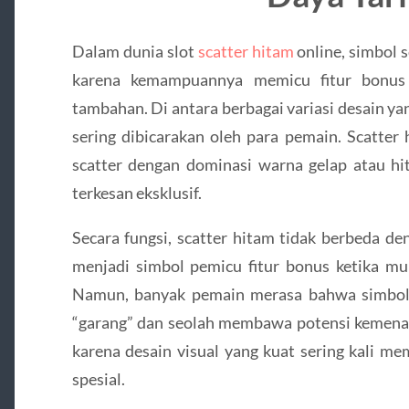
Dalam dunia slot
scatter hitam
online, simbol s
karena kemampuannya memicu fitur bonus 
tambahan. Di antara berbagai variasi desain yan
sering dibicarakan oleh para pemain. Scatter
scatter dengan dominasi warna gelap atau hi
terkesan eksklusif.
Secara fungsi, scatter hitam tidak berbeda d
menjadi simbol pemicu fitur bonus ketika mun
Namun, banyak pemain merasa bahwa simbol 
“garang” dan seolah membawa potensi kemenang
karena desain visual yang kuat sering kali me
spesial.