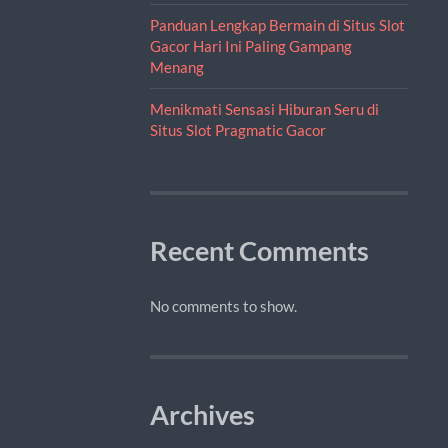
Panduan Lengkap Bermain di Situs Slot
Gacor Hari Ini Paling Gampang
Menang
Menikmati Sensasi Hiburan Seru di
Situs Slot Pragmatic Gacor
Recent Comments
No comments to show.
Archives