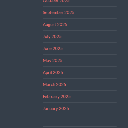
October 2025
September 2025
August 2025
July 2025
June 2025
May 2025
April 2025
March 2025
February 2025
January 2025