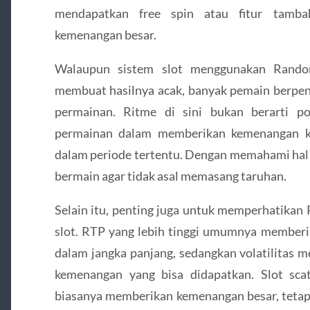
mendapatkan free spin atau fitur tamba
kemenangan besar.
Walaupun sistem slot menggunakan Rand
membuat hasilnya acak, banyak pemain berpe
permainan. Ritme di sini bukan berarti po
permainan dalam memberikan kemenangan ke
dalam periode tertentu. Dengan memahami hal 
bermain agar tidak asal memasang taruhan.
Selain itu, penting juga untuk memperhatikan R
slot. RTP yang lebih tinggi umumnya memberi
dalam jangka panjang, sedangkan volatilitas 
kemenangan yang bisa didapatkan. Slot scatt
biasanya memberikan kemenangan besar, tetapi 