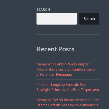
SEARCH
Search
Recent Posts
Memahami Faktor Pendorong dan
Popularitas Situs Slot Kamboja Gacor
di Kalangan Pengguna
Panduan Lengkap Bermain Slot
Starlight Princess dan Situs Terpercaya
Mengapa Slot88 Resmi Menjadi Pilihan
Utama Pemain Slot Online di Indonesia