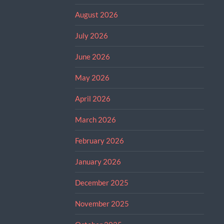
August 2026
July 2026
June 2026
May 2026
April 2026
March 2026
February 2026
January 2026
December 2025
November 2025