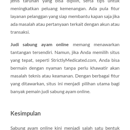
jenis taruhan yang bisa dipilih, serta tips untuk
meningkatkan peluang kemenangan. Ada pula fitur
layanan pelanggan yang siap membantu kapan saja jika
ada masalah atau pertanyaan terkait dengan akun atau
transaksi.
Judi sabung ayam online
memang menawarkan
tantangan tersendiri. Namun, jika Anda memilih situs
yang tepat, seperti StrictlyMedicated.com, Anda bisa
bermain dengan nyaman tanpa perlu khawatir akan
masalah teknis atau keamanan. Dengan berbagai fitur
yang ditawarkan, situs ini menjadi pilihan utama bagi
banyak pemain judi sabung ayam online.
Kesimpulan
Sabung ayam online kini menjadi salah satu bentuk