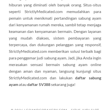
hiburan yang diminati oleh banyak orang. Situs-situs
seperti StrictlyMedicated.com memudahkan para
pemain untuk menikmati pertandingan sabung ayam
dari kenyamanan rumah mereka, sambil tetap menjaga
keamanan dan kenyamanan bermain. Dengan layanan
yang mudah diakses, sistem pembayaran yang
terpercaya, dan dukungan pelanggan yang responsif,
StrictlyMedicated.com memberikan solusi terbaik bagi
para penggemar judi sabung ayam. Jadi, jika Anda ingin
merasakan sensasi bermain sabung ayam online
dengan aman dan nyaman, langsung kunjungi situs
StrictlyMedicated.com dan lakukan
daftar sabung
ayam
atau
daftar SV388
sekarang juga!