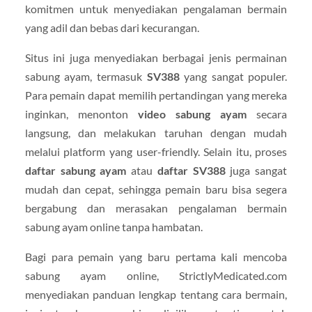
komitmen untuk menyediakan pengalaman bermain
yang adil dan bebas dari kecurangan.
Situs ini juga menyediakan berbagai jenis permainan
sabung ayam, termasuk
SV388
yang sangat populer.
Para pemain dapat memilih pertandingan yang mereka
inginkan, menonton
video sabung ayam
secara
langsung, dan melakukan taruhan dengan mudah
melalui platform yang user-friendly. Selain itu, proses
daftar sabung ayam
atau
daftar SV388
juga sangat
mudah dan cepat, sehingga pemain baru bisa segera
bergabung dan merasakan pengalaman bermain
sabung ayam online tanpa hambatan.
Bagi para pemain yang baru pertama kali mencoba
sabung ayam online, StrictlyMedicated.com
menyediakan panduan lengkap tentang cara bermain,