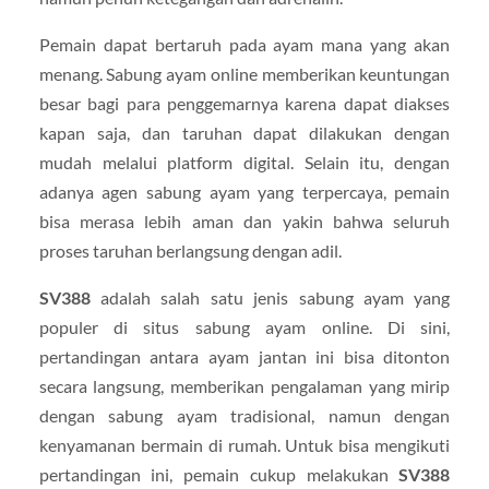
Pemain dapat bertaruh pada ayam mana yang akan
menang. Sabung ayam online memberikan keuntungan
besar bagi para penggemarnya karena dapat diakses
kapan saja, dan taruhan dapat dilakukan dengan
mudah melalui platform digital. Selain itu, dengan
adanya agen sabung ayam yang terpercaya, pemain
bisa merasa lebih aman dan yakin bahwa seluruh
proses taruhan berlangsung dengan adil.
SV388
adalah salah satu jenis sabung ayam yang
populer di situs sabung ayam online. Di sini,
pertandingan antara ayam jantan ini bisa ditonton
secara langsung, memberikan pengalaman yang mirip
dengan sabung ayam tradisional, namun dengan
kenyamanan bermain di rumah. Untuk bisa mengikuti
pertandingan ini, pemain cukup melakukan
SV388