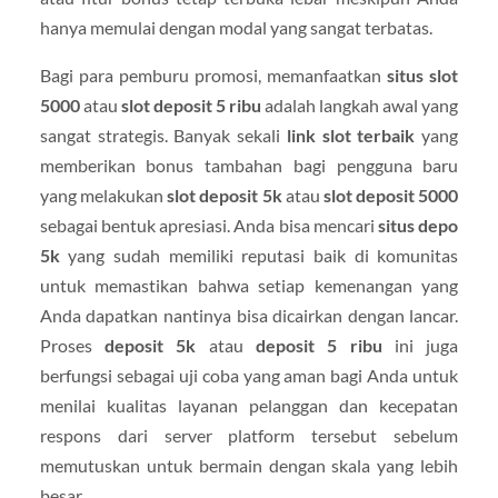
hanya memulai dengan modal yang sangat terbatas.
Bagi para pemburu promosi, memanfaatkan
situs slot
5000
atau
slot deposit 5 ribu
adalah langkah awal yang
sangat strategis. Banyak sekali
link slot terbaik
yang
memberikan bonus tambahan bagi pengguna baru
yang melakukan
slot deposit 5k
atau
slot deposit 5000
sebagai bentuk apresiasi. Anda bisa mencari
situs depo
5k
yang sudah memiliki reputasi baik di komunitas
untuk memastikan bahwa setiap kemenangan yang
Anda dapatkan nantinya bisa dicairkan dengan lancar.
Proses
deposit 5k
atau
deposit 5 ribu
ini juga
berfungsi sebagai uji coba yang aman bagi Anda untuk
menilai kualitas layanan pelanggan dan kecepatan
respons dari server platform tersebut sebelum
memutuskan untuk bermain dengan skala yang lebih
besar.