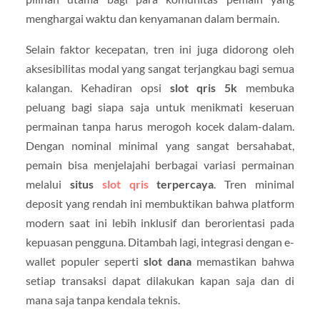
menghargai waktu dan kenyamanan dalam bermain.
Selain faktor kecepatan, tren ini juga didorong oleh
aksesibilitas modal yang sangat terjangkau bagi semua
kalangan. Kehadiran opsi
slot qris 5k
membuka
peluang bagi siapa saja untuk menikmati keseruan
permainan tanpa harus merogoh kocek dalam-dalam.
Dengan nominal minimal yang sangat bersahabat,
pemain bisa menjelajahi berbagai variasi permainan
melalui
situs
slot qris
terpercaya
. Tren minimal
deposit yang rendah ini membuktikan bahwa platform
modern saat ini lebih inklusif dan berorientasi pada
kepuasan pengguna. Ditambah lagi, integrasi dengan e-
wallet populer seperti
slot dana
memastikan bahwa
setiap transaksi dapat dilakukan kapan saja dan di
mana saja tanpa kendala teknis.