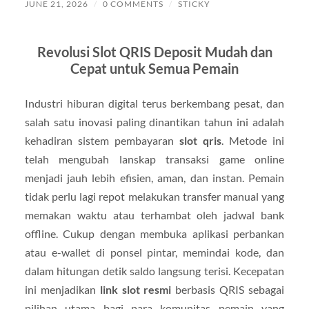
JUNE 21, 2026
/
0 COMMENTS
/
STICKY
Revolusi Slot QRIS Deposit Mudah dan
Cepat untuk Semua Pemain
Industri hiburan digital terus berkembang pesat, dan
salah satu inovasi paling dinantikan tahun ini adalah
kehadiran sistem pembayaran
slot qris
. Metode ini
telah mengubah lanskap transaksi game online
menjadi jauh lebih efisien, aman, dan instan. Pemain
tidak perlu lagi repot melakukan transfer manual yang
memakan waktu atau terhambat oleh jadwal bank
offline. Cukup dengan membuka aplikasi perbankan
atau e-wallet di ponsel pintar, memindai kode, dan
dalam hitungan detik saldo langsung terisi. Kecepatan
ini menjadikan
link slot resmi
berbasis QRIS sebagai
pilihan utama bagi para komunitas pemain yang