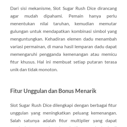
Dari sisi mekanisme, Slot Sugar Rush Dice dirancang
agar mudah dipahami. Pemain hanya perlu
menentukan nilai taruhan, kemudian memutar
gulungan untuk mendapatkan kombinasi simbol yang
menguntungkan. Kehadiran elemen dadu menambah
variasi permainan, di mana hasil lemparan dadu dapat
memengaruhi pengganda kemenangan atau memicu
fitur khusus. Hal ini membuat setiap putaran terasa
unik dan tidak monoton.
Fitur Unggulan dan Bonus Menarik
Slot Sugar Rush Dice dilengkapi dengan berbagai fitur
unggulan yang meningkatkan peluang kemenangan.
Salah satunya adalah fitur multiplier yang dapat