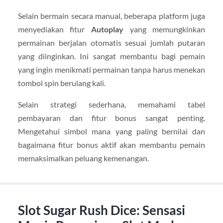
Selain bermain secara manual, beberapa platform juga
menyediakan fitur
Autoplay
yang memungkinkan
permainan berjalan otomatis sesuai jumlah putaran
yang diinginkan. Ini sangat membantu bagi pemain
yang ingin menikmati permainan tanpa harus menekan
tombol spin berulang kali.
Selain strategi sederhana, memahami tabel
pembayaran dan fitur bonus sangat penting.
Mengetahui simbol mana yang paling bernilai dan
bagaimana fitur bonus aktif akan membantu pemain
memaksimalkan peluang kemenangan.
Slot Sugar Rush Dice: Sensasi