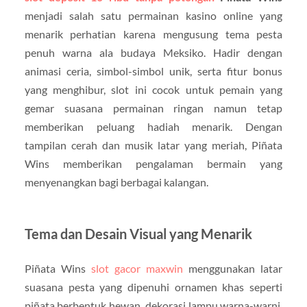
menjadi salah satu permainan kasino online yang
menarik perhatian karena mengusung tema pesta
penuh warna ala budaya Meksiko. Hadir dengan
animasi ceria, simbol-simbol unik, serta fitur bonus
yang menghibur, slot ini cocok untuk pemain yang
gemar suasana permainan ringan namun tetap
memberikan peluang hadiah menarik. Dengan
tampilan cerah dan musik latar yang meriah, Piñata
Wins memberikan pengalaman bermain yang
menyenangkan bagi berbagai kalangan.
Tema dan Desain Visual yang Menarik
Piñata Wins
slot gacor maxwin
menggunakan latar
suasana pesta yang dipenuhi ornamen khas seperti
piñata berbentuk hewan, dekorasi lampu warna-warni,