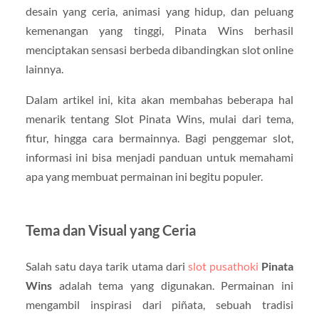
desain yang ceria, animasi yang hidup, dan peluang
kemenangan yang tinggi, Pinata Wins berhasil
menciptakan sensasi berbeda dibandingkan slot online
lainnya.
Dalam artikel ini, kita akan membahas beberapa hal
menarik tentang Slot Pinata Wins, mulai dari tema,
fitur, hingga cara bermainnya. Bagi penggemar slot,
informasi ini bisa menjadi panduan untuk memahami
apa yang membuat permainan ini begitu populer.
Tema dan Visual yang Ceria
Salah satu daya tarik utama dari
slot pusathoki
Pinata
Wins
adalah tema yang digunakan. Permainan ini
mengambil inspirasi dari piñata, sebuah tradisi