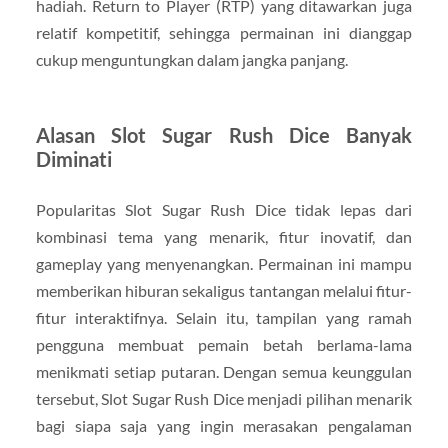
hadiah. Return to Player (RTP) yang ditawarkan juga
relatif kompetitif, sehingga permainan ini dianggap
cukup menguntungkan dalam jangka panjang.
Alasan Slot Sugar Rush Dice Banyak
Diminati
Popularitas Slot Sugar Rush Dice tidak lepas dari
kombinasi tema yang menarik, fitur inovatif, dan
gameplay yang menyenangkan. Permainan ini mampu
memberikan hiburan sekaligus tantangan melalui fitur-
fitur interaktifnya. Selain itu, tampilan yang ramah
pengguna membuat pemain betah berlama-lama
menikmati setiap putaran. Dengan semua keunggulan
tersebut, Slot Sugar Rush Dice menjadi pilihan menarik
bagi siapa saja yang ingin merasakan pengalaman