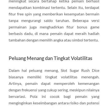
meningkat secara bertahap ketika pemain berhasil
mendapatkan kombinasi tertentu. Selain itu, terdapat
fitur free spin yang memberikan kesempatan bermain
tanpa mengurangi saldo taruhan. Beberapa versi
permainan juga menghadirkan fitur bonus game
berbasis dadu, di mana pemain dapat meraih hadiah
tambahan dengan memilih angka atau simbol tertentu.
Peluang Menang dan Tingkat Volatilitas
Dalam hal peluang menang, Slot Sugar Rush Dice
biasanya memiliki tingkat volatilitas menengah.
Artinya, pemain dapat memperoleh kemenangan
dengan frekuensi yang cukup sering, meskipun nilainya
bervariasi. Pola ini cocok bagi pemain yang
menginginkan keseimbangan antara risiko dan potensi