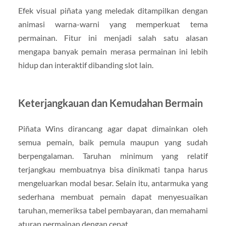
Efek visual piñata yang meledak ditampilkan dengan
animasi warna-warni yang memperkuat tema
permainan. Fitur ini menjadi salah satu alasan
mengapa banyak pemain merasa permainan ini lebih
hidup dan interaktif dibanding slot lain.
Keterjangkauan dan Kemudahan Bermain
Piñata Wins dirancang agar dapat dimainkan oleh
semua pemain, baik pemula maupun yang sudah
berpengalaman. Taruhan minimum yang relatif
terjangkau membuatnya bisa dinikmati tanpa harus
mengeluarkan modal besar. Selain itu, antarmuka yang
sederhana membuat pemain dapat menyesuaikan
taruhan, memeriksa tabel pembayaran, dan memahami
aturan permainan dengan cepat.