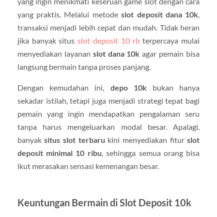
yang ingin menikmati keseruan game slot dengan cara
yang praktis. Melalui metode
slot deposit dana 10k
,
transaksi menjadi lebih cepat dan mudah. Tidak heran
jika banyak situs
slot deposit 10 rb
terpercaya mulai
menyediakan layanan
slot dana 10k
agar pemain bisa
langsung bermain tanpa proses panjang.
Dengan kemudahan ini,
depo 10k
bukan hanya
sekadar istilah, tetapi juga menjadi strategi tepat bagi
pemain yang ingin mendapatkan pengalaman seru
tanpa harus mengeluarkan modal besar. Apalagi,
banyak
situs slot terbaru
kini menyediakan fitur
slot
deposit minimal 10 ribu
, sehingga semua orang bisa
ikut merasakan sensasi kemenangan besar.
Keuntungan Bermain di Slot Deposit 10k