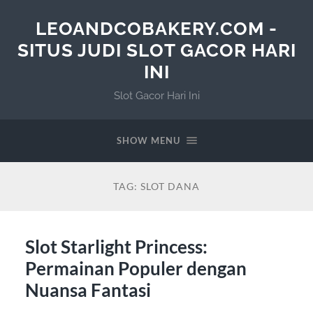
LEOANDCOBAKERY.COM -
SITUS JUDI SLOT GACOR HARI
INI
Slot Gacor Hari Ini
SHOW MENU
TAG:
SLOT DANA
Slot Starlight Princess:
Permainan Populer dengan
Nuansa Fantasi