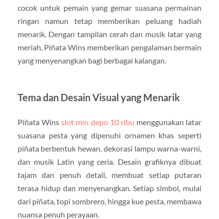
cocok untuk pemain yang gemar suasana permainan
ringan namun tetap memberikan peluang hadiah
menarik. Dengan tampilan cerah dan musik latar yang
meriah, Piñata Wins memberikan pengalaman bermain
yang menyenangkan bagi berbagai kalangan.
Tema dan Desain Visual yang Menarik
Piñata Wins
slot min depo 10 ribu
menggunakan latar
suasana pesta yang dipenuhi ornamen khas seperti
piñata berbentuk hewan, dekorasi lampu warna-warni,
dan musik Latin yang ceria. Desain grafiknya dibuat
tajam dan penuh detail, membuat setiap putaran
terasa hidup dan menyenangkan. Setiap simbol, mulai
dari piñata, topi sombrero, hingga kue pesta, membawa
nuansa penuh perayaan.