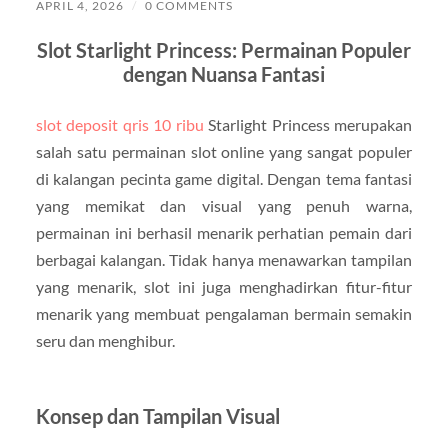
APRIL 4, 2026
/
0 COMMENTS
Slot Starlight Princess: Permainan Populer
dengan Nuansa Fantasi
slot deposit qris 10 ribu
Starlight Princess merupakan
salah satu permainan slot online yang sangat populer
di kalangan pecinta game digital. Dengan tema fantasi
yang memikat dan visual yang penuh warna,
permainan ini berhasil menarik perhatian pemain dari
berbagai kalangan. Tidak hanya menawarkan tampilan
yang menarik, slot ini juga menghadirkan fitur-fitur
menarik yang membuat pengalaman bermain semakin
seru dan menghibur.
Konsep dan Tampilan Visual