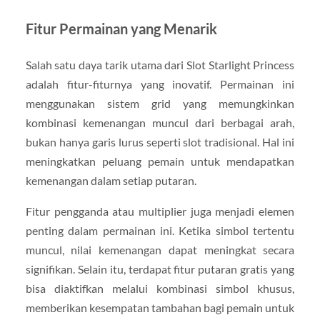
Fitur Permainan yang Menarik
Salah satu daya tarik utama dari Slot Starlight Princess
adalah fitur-fiturnya yang inovatif. Permainan ini
menggunakan sistem grid yang memungkinkan
kombinasi kemenangan muncul dari berbagai arah,
bukan hanya garis lurus seperti slot tradisional. Hal ini
meningkatkan peluang pemain untuk mendapatkan
kemenangan dalam setiap putaran.
Fitur pengganda atau multiplier juga menjadi elemen
penting dalam permainan ini. Ketika simbol tertentu
muncul, nilai kemenangan dapat meningkat secara
signifikan. Selain itu, terdapat fitur putaran gratis yang
bisa diaktifkan melalui kombinasi simbol khusus,
memberikan kesempatan tambahan bagi pemain untuk