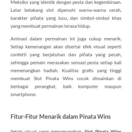
Meksiko yang identik dengan pesta dan kegembiraan.
Latar belakang slot dipenuhi warna-warna cerah,
karakter piñata yang lucu, dan simbol-simbol khas
yang membuat permainan terasa hidup.
Animasi dalam permainan ini juga cukup menarik.
Setiap kemenangan akan disertai efek visual seperti
confetti yang berjatuhan dan piñata yang pecah,
sehingga pemain merasakan sensasi pesta setiap kali
memenangkan hadiah. Kualitas grafis yang tinggi
membuat Slot Pinata Wins cocok dimainkan di
berbagai perangkat, baik komputer maupun
smartphone.
Fitur-Fitur Menarik dalam Pinata Wins
Selain visual yang menyenangkan,
Slot Pinata Wins