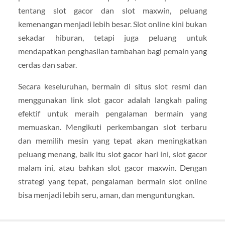
tentang slot gacor dan slot maxwin, peluang
kemenangan menjadi lebih besar. Slot online kini bukan
sekadar hiburan, tetapi juga peluang untuk
mendapatkan penghasilan tambahan bagi pemain yang
cerdas dan sabar.
Secara keseluruhan, bermain di situs slot resmi dan
menggunakan link slot gacor adalah langkah paling
efektif untuk meraih pengalaman bermain yang
memuaskan. Mengikuti perkembangan slot terbaru
dan memilih mesin yang tepat akan meningkatkan
peluang menang, baik itu slot gacor hari ini, slot gacor
malam ini, atau bahkan slot gacor maxwin. Dengan
strategi yang tepat, pengalaman bermain slot online
bisa menjadi lebih seru, aman, dan menguntungkan.