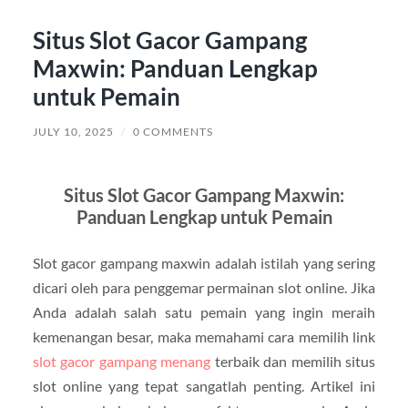
Situs Slot Gacor Gampang
Maxwin: Panduan Lengkap
untuk Pemain
JULY 10, 2025
/
0 COMMENTS
Situs Slot Gacor Gampang Maxwin:
Panduan Lengkap untuk Pemain
Slot gacor gampang maxwin adalah istilah yang sering
dicari oleh para penggemar permainan slot online. Jika
Anda adalah salah satu pemain yang ingin meraih
kemenangan besar, maka memahami cara memilih link
slot gacor gampang menang
terbaik dan memilih situs
slot online yang tepat sangatlah penting. Artikel ini