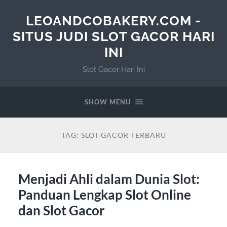
LEOANDCOBAKERY.COM -
SITUS JUDI SLOT GACOR HARI
INI
Slot Gacor Hari Ini
SHOW MENU
TAG:
SLOT GACOR TERBARU
Menjadi Ahli dalam Dunia Slot:
Panduan Lengkap Slot Online
dan Slot Gacor