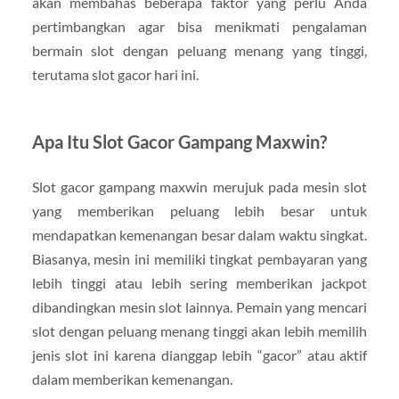
akan membahas beberapa faktor yang perlu Anda
pertimbangkan agar bisa menikmati pengalaman
bermain slot dengan peluang menang yang tinggi,
terutama slot gacor hari ini.
Apa Itu Slot Gacor Gampang Maxwin?
Slot gacor gampang maxwin merujuk pada mesin slot
yang memberikan peluang lebih besar untuk
mendapatkan kemenangan besar dalam waktu singkat.
Biasanya, mesin ini memiliki tingkat pembayaran yang
lebih tinggi atau lebih sering memberikan jackpot
dibandingkan mesin slot lainnya. Pemain yang mencari
slot dengan peluang menang tinggi akan lebih memilih
jenis slot ini karena dianggap lebih “gacor” atau aktif
dalam memberikan kemenangan.