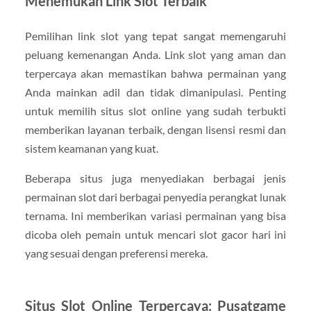
Menemukan Link Slot Terbaik
Pemilihan link slot yang tepat sangat memengaruhi
peluang kemenangan Anda. Link slot yang aman dan
terpercaya akan memastikan bahwa permainan yang
Anda mainkan adil dan tidak dimanipulasi. Penting
untuk memilih situs slot online yang sudah terbukti
memberikan layanan terbaik, dengan lisensi resmi dan
sistem keamanan yang kuat.
Beberapa situs juga menyediakan berbagai jenis
permainan slot dari berbagai penyedia perangkat lunak
ternama. Ini memberikan variasi permainan yang bisa
dicoba oleh pemain untuk mencari slot gacor hari ini
yang sesuai dengan preferensi mereka.
Situs Slot Online Terpercaya: Pusatgame