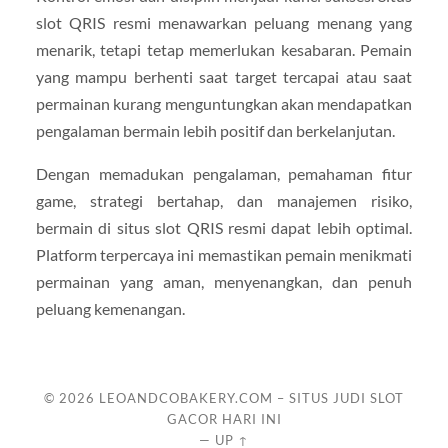
slot QRIS resmi menawarkan peluang menang yang
menarik, tetapi tetap memerlukan kesabaran. Pemain
yang mampu berhenti saat target tercapai atau saat
permainan kurang menguntungkan akan mendapatkan
pengalaman bermain lebih positif dan berkelanjutan.
Dengan memadukan pengalaman, pemahaman fitur
game, strategi bertahap, dan manajemen risiko,
bermain di situs slot QRIS resmi dapat lebih optimal.
Platform terpercaya ini memastikan pemain menikmati
permainan yang aman, menyenangkan, dan penuh
peluang kemenangan.
© 2026
LEOANDCOBAKERY.COM – SITUS JUDI SLOT
GACOR HARI INI
—
UP ↑