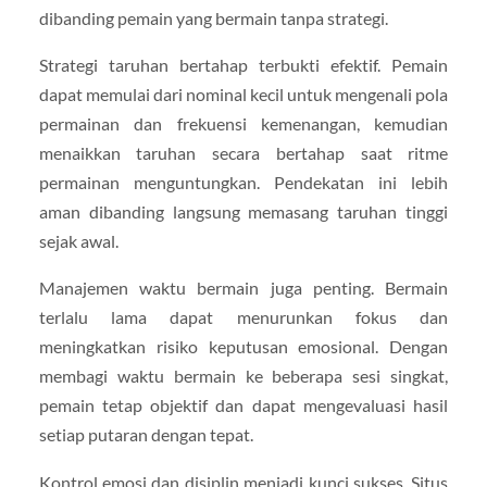
dibanding pemain yang bermain tanpa strategi.
Strategi taruhan bertahap terbukti efektif. Pemain
dapat memulai dari nominal kecil untuk mengenali pola
permainan dan frekuensi kemenangan, kemudian
menaikkan taruhan secara bertahap saat ritme
permainan menguntungkan. Pendekatan ini lebih
aman dibanding langsung memasang taruhan tinggi
sejak awal.
Manajemen waktu bermain juga penting. Bermain
terlalu lama dapat menurunkan fokus dan
meningkatkan risiko keputusan emosional. Dengan
membagi waktu bermain ke beberapa sesi singkat,
pemain tetap objektif dan dapat mengevaluasi hasil
setiap putaran dengan tepat.
Kontrol emosi dan disiplin menjadi kunci sukses. Situs