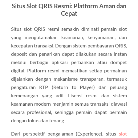
Situs Slot QRIS Resmi: Platform Aman dan
Cepat
Situs slot QRIS resmi semakin diminati pemain slot
yang mengutamakan keamanan, kenyamanan, dan
kecepatan transaksi. Dengan sistem pembayaran QRIS,
deposit dan penarikan dapat dilakukan secara instan
melalui berbagai aplikasi perbankan atau dompet
digital. Platform resmi memastikan setiap permainan
dijalankan dengan mekanisme transparan, termasuk
pengaturan RTP (Return to Player) dan peluang
kemenangan yang adil. Lisensi resmi dan sistem
keamanan modern menjamin semua transaksi diawasi
secara profesional, sehingga pemain dapat bermain
dengan fokus dan tenang.
Dari perspektif pengalaman (Experience), situs
slot