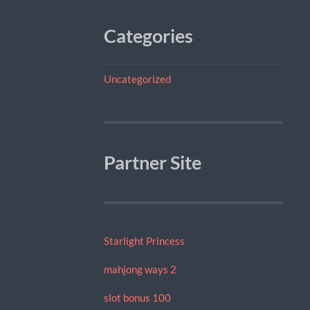
Categories
Uncategorized
Partner Site
Starlight Princess
mahjong ways 2
slot bonus 100