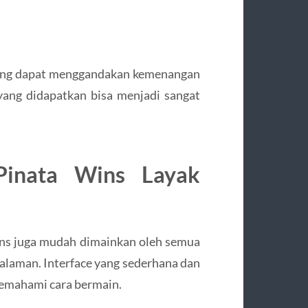
r yang dapat menggandakan kemenangan
ang didapatkan bisa menjadi sangat
Pinata Wins Layak
 Wins juga mudah dimainkan oleh semua
laman. Interface yang sederhana dan
memahami cara bermain.