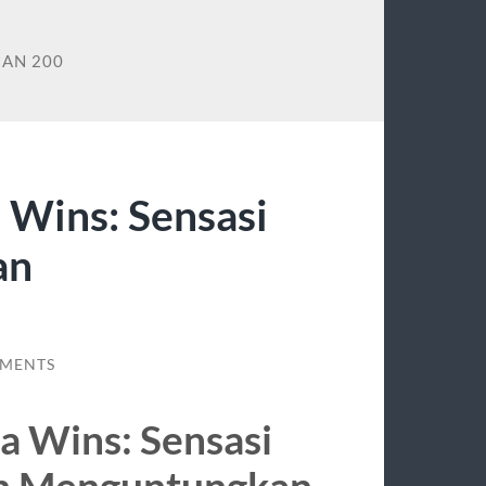
HAN 200
 Wins: Sensasi
an
MENTS
a Wins: Sensasi
an Menguntungkan