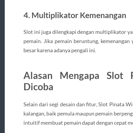
4. Multiplikator Kemenangan
Slot ini juga dilengkapi dengan multiplikato
pemain. Jika pemain beruntung, kemenangan y
besar karena adanya pengali ini.
Alasan Mengapa Slot 
Dicoba
Selain dari segi desain dan fitur, Slot Pinata
kalangan, baik pemula maupun pemain berpenga
intuitif membuat pemain dapat dengan cepat 