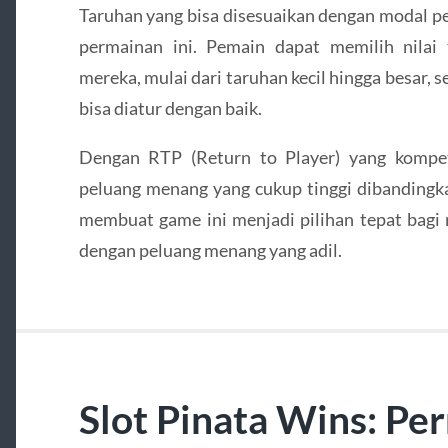
Taruhan yang bisa disesuaikan dengan modal pe
permainan ini. Pemain dapat memilih nila
mereka, mulai dari taruhan kecil hingga besar, 
bisa diatur dengan baik.
Dengan RTP (Return to Player) yang kompet
peluang menang yang cukup tinggi dibandingkan
membuat game ini menjadi pilihan tepat bagi
dengan peluang menang yang adil.
Slot Pinata Wins: Pe