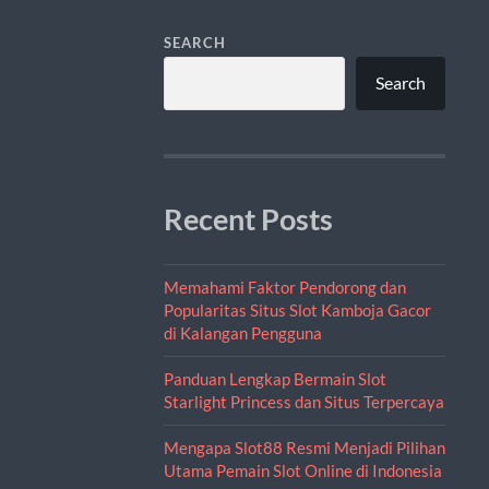
SEARCH
Search
Recent Posts
Memahami Faktor Pendorong dan
Popularitas Situs Slot Kamboja Gacor
di Kalangan Pengguna
Panduan Lengkap Bermain Slot
Starlight Princess dan Situs Terpercaya
Mengapa Slot88 Resmi Menjadi Pilihan
Utama Pemain Slot Online di Indonesia