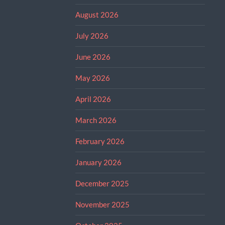
August 2026
July 2026
June 2026
May 2026
April 2026
March 2026
February 2026
January 2026
December 2025
November 2025