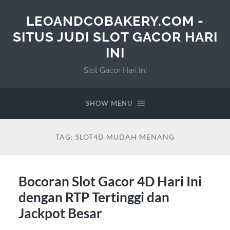
LEOANDCOBAKERY.COM -
SITUS JUDI SLOT GACOR HARI
INI
Slot Gacor Hari Ini
SHOW MENU
TAG:
SLOT4D MUDAH MENANG
Bocoran Slot Gacor 4D Hari Ini
dengan RTP Tertinggi dan
Jackpot Besar