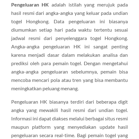
Pengeluaran HK
adalah istilah yang merujuk pada
hasil resmi dari angka-angka yang keluar pada undian
togel Hongkong. Data pengeluaran ini biasanya
diumumkan setiap hari pada waktu tertentu sesuai
jadwal resmi dari penyelenggara togel Hongkong.
Angka-angka pengeluaran HK ini sangat penting
karena menjadi dasar dalam melakukan analisa dan
prediksi oleh para pemain togel. Dengan mengetahui
angka-angka pengeluaran sebelumnya, pemain bisa
mencoba mencari pola atau tren yang bisa membantu
meningkatkan peluang menang.
Pengeluaran HK biasanya terdiri dari beberapa digit
angka yang mewakili hasil resmi dari undian togel.
Informasi ini dapat diakses melalui berbagai situs resmi
maupun platform yang menyediakan update hasil
pengeluaran secara real-time. Bagi pemain togel yang