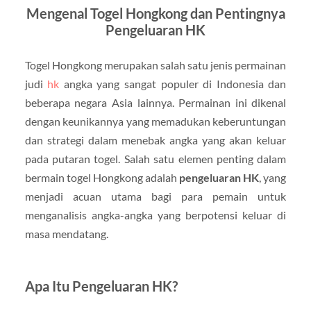
Mengenal Togel Hongkong dan Pentingnya
Pengeluaran HK
Togel Hongkong merupakan salah satu jenis permainan
judi
hk
angka yang sangat populer di Indonesia dan
beberapa negara Asia lainnya. Permainan ini dikenal
dengan keunikannya yang memadukan keberuntungan
dan strategi dalam menebak angka yang akan keluar
pada putaran togel. Salah satu elemen penting dalam
bermain togel Hongkong adalah
pengeluaran HK
, yang
menjadi acuan utama bagi para pemain untuk
menganalisis angka-angka yang berpotensi keluar di
masa mendatang.
Apa Itu Pengeluaran HK?