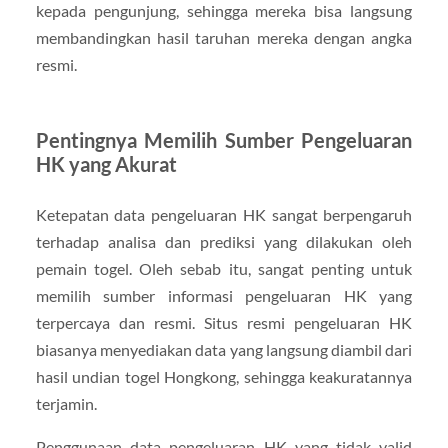
kepada pengunjung, sehingga mereka bisa langsung
membandingkan hasil taruhan mereka dengan angka
resmi.
Pentingnya Memilih Sumber Pengeluaran
HK yang Akurat
Ketepatan data pengeluaran HK sangat berpengaruh
terhadap analisa dan prediksi yang dilakukan oleh
pemain togel. Oleh sebab itu, sangat penting untuk
memilih sumber informasi pengeluaran HK yang
terpercaya dan resmi. Situs resmi pengeluaran HK
biasanya menyediakan data yang langsung diambil dari
hasil undian togel Hongkong, sehingga keakuratannya
terjamin.
Penggunaan data pengeluaran HK yang tidak valid