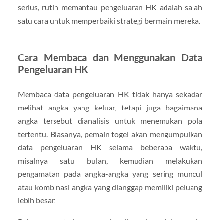
serius, rutin memantau pengeluaran HK adalah salah
satu cara untuk memperbaiki strategi bermain mereka.
Cara Membaca dan Menggunakan Data
Pengeluaran HK
Membaca data pengeluaran HK tidak hanya sekadar
melihat angka yang keluar, tetapi juga bagaimana
angka tersebut dianalisis untuk menemukan pola
tertentu. Biasanya, pemain togel akan mengumpulkan
data pengeluaran HK selama beberapa waktu,
misalnya satu bulan, kemudian melakukan
pengamatan pada angka-angka yang sering muncul
atau kombinasi angka yang dianggap memiliki peluang
lebih besar.