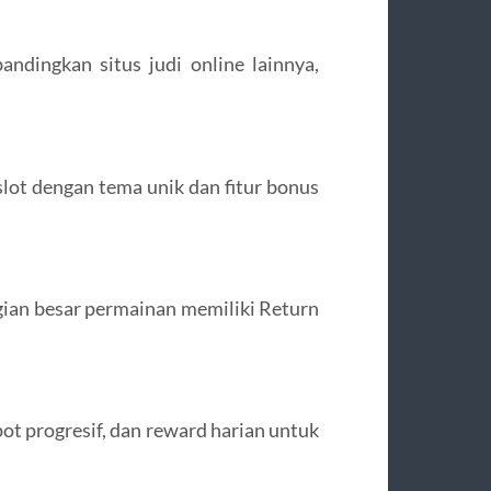
ndingkan situs judi online lainnya,
slot dengan tema unik dan fitur bonus
gian besar permainan memiliki Return
pot progresif, dan reward harian untuk