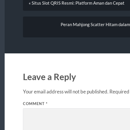
« Situs Slot QRIS Resmi: Platform Aman dan Cepat
Peran Mahjong Scatter Hitam dala
Leave a Reply
Your email address will not be published.
Required 
COMMENT
*