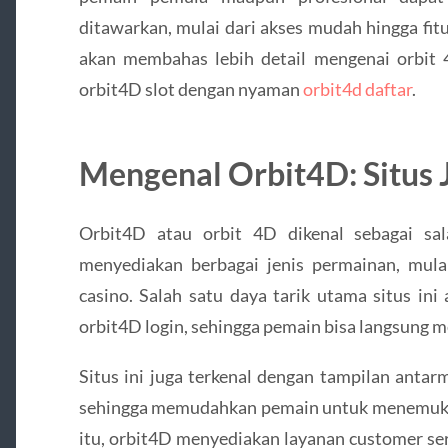
ditawarkan, mulai dari akses mudah hingga fitu
akan membahas lebih detail mengenai orbit 4
orbit4D slot dengan nyaman
orbit4d daftar
.
Mengenal Orbit4D: Situs 
Orbit4D atau orbit 4D dikenal sebagai sal
menyediakan berbagai jenis permainan, mulai 
casino. Salah satu daya tarik utama situs i
orbit4D login, sehingga pemain bisa langsung 
Situs ini juga terkenal dengan tampilan ant
sehingga memudahkan pemain untuk menemukan 
itu, orbit4D menyediakan layanan customer se