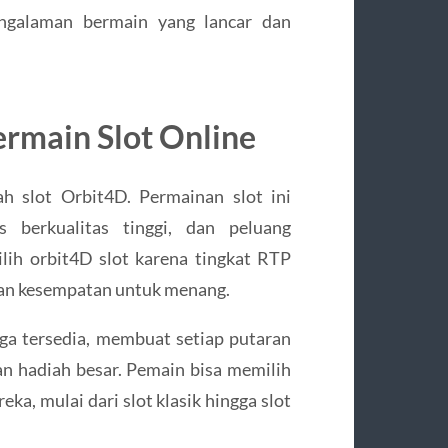
ngalaman bermain yang lancar dan
ermain Slot Online
ah slot Orbit4D. Permainan slot ini
 berkualitas tinggi, dan peluang
ih orbit4D slot karena tingkat RTP
tkan kesempatan untuk menang.
juga tersedia, membuat setiap putaran
an hadiah besar. Pemain bisa memilih
eka, mulai dari slot klasik hingga slot