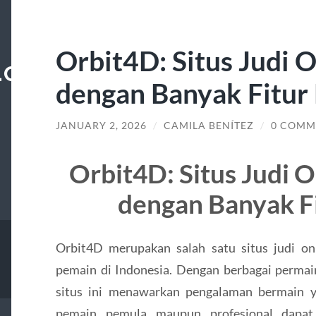
Orbit4D: Situs Judi 
.COM
dengan Banyak Fitur
JANUARY 2, 2026
/
CAMILA BENÍTEZ
/
0 COMM
Orbit4D: Situs Judi 
dengan Banyak F
Orbit4D merupakan salah satu situs judi onl
pemain di Indonesia. Dengan berbagai permai
situs ini menawarkan pengalaman bermain 
pemain pemula maupun profesional dapat