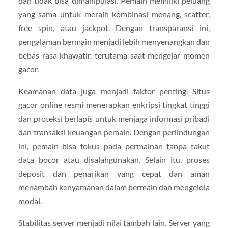
dan tidak bisa dimanipulasi. Pemain memiliki peluang
yang sama untuk meraih kombinasi menang, scatter,
free spin, atau jackpot. Dengan transparansi ini,
pengalaman bermain menjadi lebih menyenangkan dan
bebas rasa khawatir, terutama saat mengejar momen
gacor.
Keamanan data juga menjadi faktor penting. Situs
gacor online resmi menerapkan enkripsi tingkat tinggi
dan proteksi berlapis untuk menjaga informasi pribadi
dan transaksi keuangan pemain. Dengan perlindungan
ini, pemain bisa fokus pada permainan tanpa takut
data bocor atau disalahgunakan. Selain itu, proses
deposit dan penarikan yang cepat dan aman
menambah kenyamanan dalam bermain dan mengelola
modal.
Stabilitas server menjadi nilai tambah lain. Server yang