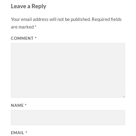
Leave a Reply
Your email address will not be published.
Required fields
are marked
*
COMMENT
*
NAME
*
EMAIL
*