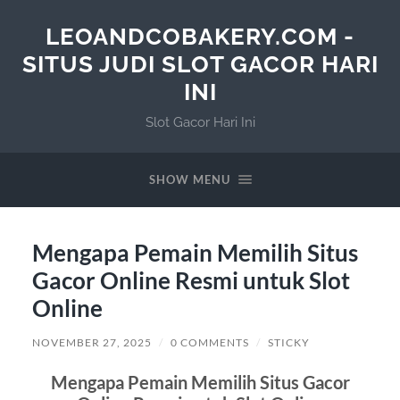
LEOANDCOBAKERY.COM -
SITUS JUDI SLOT GACOR HARI
INI
Slot Gacor Hari Ini
SHOW MENU
Mengapa Pemain Memilih Situs
Gacor Online Resmi untuk Slot
Online
NOVEMBER 27, 2025
/
0 COMMENTS
/
STICKY
Mengapa Pemain Memilih Situs Gacor