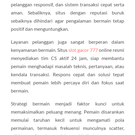
pelanggan responsif, dan sistem transaksi cepat serta
aman. Sebaliknya, situs dengan reputasi buruk
sebaiknya dihindari agar pengalaman bermain tetap
positif dan menguntungkan.
Layanan pelanggan juga sangat berperan dalam
kenyamanan bermain. Situs
slot gacor 777
online resmi
menyediakan tim CS aktif 24 jam, siap membantu
pemain menghadapi masalah teknis, pertanyaan, atau
kendala transaksi. Respons cepat dan solusi tepat
membuat pemain lebih percaya diri dan fokus saat
bermain.
Strategi bermain menjadi faktor kunci untuk
memaksimalkan peluang menang. Pemain disarankan
memulai taruhan kecil untuk mengamati pola
permainan, termasuk frekuensi munculnya scatter,