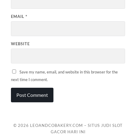
EMAIL
*
WEBSITE
Save my name, email, and website in this browser for the
next time I comment.
© 2026
LEOANDCOBAKERY.COM – SITUS JUDI SLOT
GACOR HARI INI