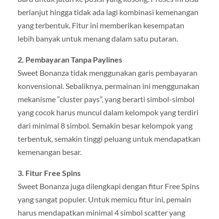
berlanjut hingga tidak ada lagi kombinasi kemenangan
yang terbentuk. Fitur ini memberikan kesempatan
lebih banyak untuk menang dalam satu putaran.
2. Pembayaran Tanpa Paylines
Sweet Bonanza tidak menggunakan garis pembayaran
konvensional. Sebaliknya, permainan ini menggunakan
mekanisme “cluster pays”, yang berarti simbol-simbol
yang cocok harus muncul dalam kelompok yang terdiri
dari minimal 8 simbol. Semakin besar kelompok yang
terbentuk, semakin tinggi peluang untuk mendapatkan
kemenangan besar.
3. Fitur Free Spins
Sweet Bonanza juga dilengkapi dengan fitur Free Spins
yang sangat populer. Untuk memicu fitur ini, pemain
harus mendapatkan minimal 4 simbol scatter yang