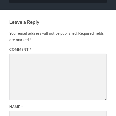
Leave a Reply
Your email address will not be published.
Required fields
are marked
*
COMMENT
*
NAME
*