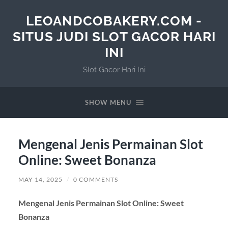
LEOANDCOBAKERY.COM -
SITUS JUDI SLOT GACOR HARI
INI
Slot Gacor Hari Ini
SHOW MENU
Mengenal Jenis Permainan Slot
Online: Sweet Bonanza
MAY 14, 2025
/
0 COMMENTS
Mengenal Jenis Permainan Slot Online: Sweet
Bonanza