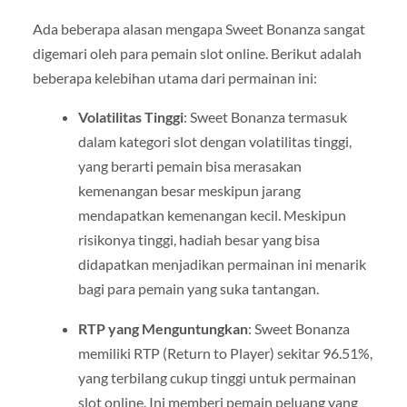
Ada beberapa alasan mengapa Sweet Bonanza sangat
digemari oleh para pemain slot online. Berikut adalah
beberapa kelebihan utama dari permainan ini:
Volatilitas Tinggi
: Sweet Bonanza termasuk
dalam kategori slot dengan volatilitas tinggi,
yang berarti pemain bisa merasakan
kemenangan besar meskipun jarang
mendapatkan kemenangan kecil. Meskipun
risikonya tinggi, hadiah besar yang bisa
didapatkan menjadikan permainan ini menarik
bagi para pemain yang suka tantangan.
RTP yang Menguntungkan
: Sweet Bonanza
memiliki RTP (Return to Player) sekitar 96.51%,
yang terbilang cukup tinggi untuk permainan
slot online. Ini memberi pemain peluang yang