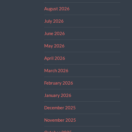
August 2026
July 2026
June 2026
May 2026
April 2026
March 2026
February 2026
January 2026
December 2025
November 2025