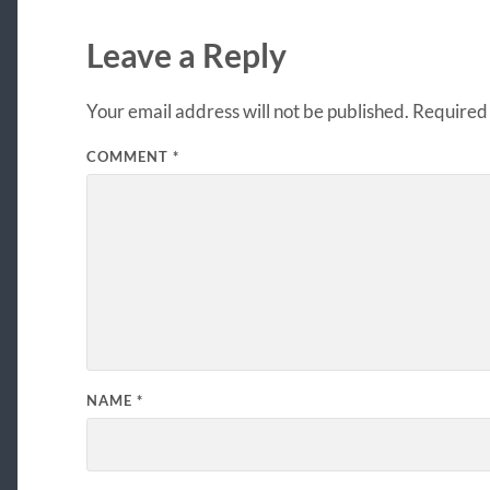
Leave a Reply
Your email address will not be published.
Required 
COMMENT
*
NAME
*