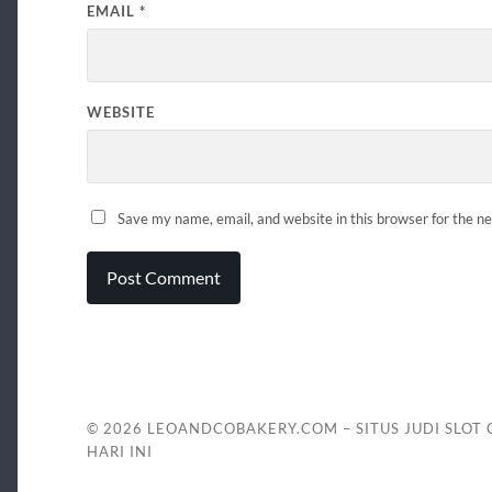
EMAIL
*
WEBSITE
Save my name, email, and website in this browser for the n
© 2026
LEOANDCOBAKERY.COM – SITUS JUDI SLOT
HARI INI