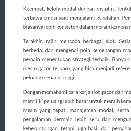
Keempat, kelola modal dengan disiplin. Tentu
terbawa emosi saat mengalami kekalahan. Pe
biasanya lebih konsisten dalam meraih kemenang
Terakhir, rajin mencoba berbagai slot. Seti
berbeda, dan mengenal pola kemenangan ma
pemain menentukan strategi terbaik. Banyak 
mesin gacor terbaru, yang bisa menjadi refer
peluang menang tinggi.
Dengan memahami cara kerja slot gacor dan me
memiliki peluang lebih besar untuk meraih ke
mesin yang tepat, manajemen modal, serta
pengalaman bermain lebih seru dan mengun
keberuntungan, tetapi juga hasil dari pemah