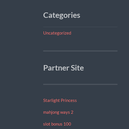
Categories
Uncategorized
Partner Site
Starlight Princess
mahjong ways 2
slot bonus 100