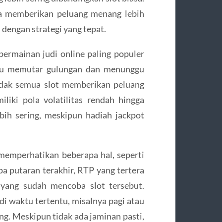
sa memberikan peluang menang lebih
dengan strategi yang tepat.
permainan judi online paling populer
rlu memutar gulungan dan menunggu
idak semua slot memberikan peluang
iki pola volatilitas rendah hingga
bih sering, meskipun hadiah jackpot
memperhatikan beberapa hal, seperti
a putaran terakhir, RTP yang tertera
 yang sudah mencoba slot tersebut.
i waktu tertentu, misalnya pagi atau
g. Meskipun tidak ada jaminan pasti,