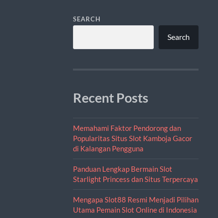
SEARCH
Search
Recent Posts
Memahami Faktor Pendorong dan
Popularitas Situs Slot Kamboja Gacor
di Kalangan Pengguna
Panduan Lengkap Bermain Slot
Starlight Princess dan Situs Terpercaya
Mengapa Slot88 Resmi Menjadi Pilihan
Utama Pemain Slot Online di Indonesia