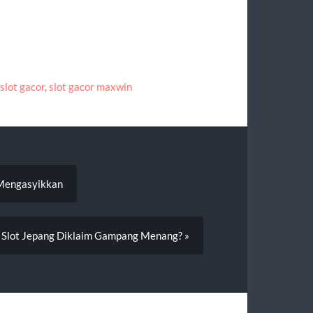
 slot gacor
,
slot gacor maxwin
 Mengasyikkan
Slot Jepang Diklaim Gampang Menang? »