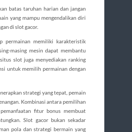
kan batas taruhan harian dan jangan
main yang mampu mengendalikan diri
an di slot gacor.
ap permainan memiliki karakteristik
sing-masing mesin dapat membantu
situs slot juga menyediakan ranking
ensi untuk memilih permainan dengan
nerapkan strategi yang tepat, pemain
menangan. Kombinasi antara pemilihan
 pemanfaatan fitur bonus membuat
tungkan. Slot gacor bukan sekadar
aman pola dan strategi bermain yang