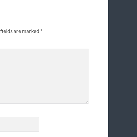
fields are marked
*