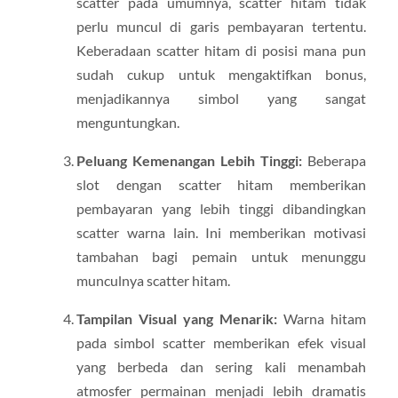
scatter pada umumnya, scatter hitam tidak
perlu muncul di garis pembayaran tertentu.
Keberadaan scatter hitam di posisi mana pun
sudah cukup untuk mengaktifkan bonus,
menjadikannya simbol yang sangat
menguntungkan.
Peluang Kemenangan Lebih Tinggi:
Beberapa
slot dengan scatter hitam memberikan
pembayaran yang lebih tinggi dibandingkan
scatter warna lain. Ini memberikan motivasi
tambahan bagi pemain untuk menunggu
munculnya scatter hitam.
Tampilan Visual yang Menarik:
Warna hitam
pada simbol scatter memberikan efek visual
yang berbeda dan sering kali menambah
atmosfer permainan menjadi lebih dramatis