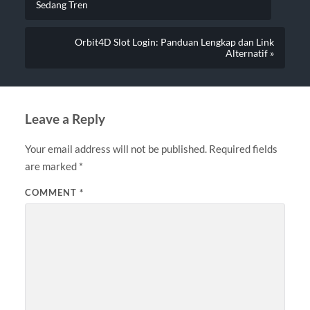
Sedang Tren
Orbit4D Slot Login: Panduan Lengkap dan Link
Alternatif »
Leave a Reply
Your email address will not be published.
Required fields
are marked
*
COMMENT
*