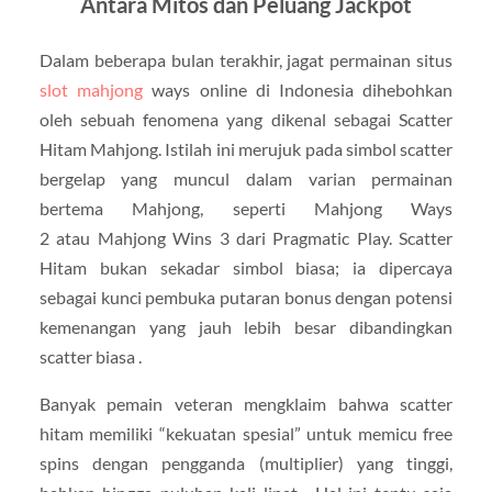
Antara Mitos dan Peluang Jackpot
Dalam beberapa bulan terakhir, jagat permainan situs
slot mahjong
ways online di Indonesia dihebohkan
oleh sebuah fenomena yang dikenal sebagai Scatter
Hitam Mahjong. Istilah ini merujuk pada simbol scatter
bergelap yang muncul dalam varian permainan
bertema Mahjong, seperti Mahjong Ways
2 atau Mahjong Wins 3 dari Pragmatic Play. Scatter
Hitam bukan sekadar simbol biasa; ia dipercaya
sebagai kunci pembuka putaran bonus dengan potensi
kemenangan yang jauh lebih besar dibandingkan
scatter biasa .
Banyak pemain veteran mengklaim bahwa scatter
hitam memiliki “kekuatan spesial” untuk memicu free
spins dengan pengganda (multiplier) yang tinggi,