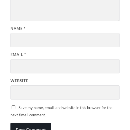
NAME
*
EMAIL
*
WEBSITE
Save my name, email, and website in this browser for the
next time I comment.