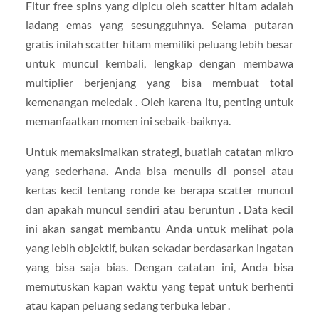
Fitur free spins yang dipicu oleh scatter hitam adalah
ladang emas yang sesungguhnya. Selama putaran
gratis inilah scatter hitam memiliki peluang lebih besar
untuk muncul kembali, lengkap dengan membawa
multiplier berjenjang yang bisa membuat total
kemenangan meledak . Oleh karena itu, penting untuk
memanfaatkan momen ini sebaik-baiknya.
Untuk memaksimalkan strategi, buatlah catatan mikro
yang sederhana. Anda bisa menulis di ponsel atau
kertas kecil tentang ronde ke berapa scatter muncul
dan apakah muncul sendiri atau beruntun . Data kecil
ini akan sangat membantu Anda untuk melihat pola
yang lebih objektif, bukan sekadar berdasarkan ingatan
yang bisa saja bias. Dengan catatan ini, Anda bisa
memutuskan kapan waktu yang tepat untuk berhenti
atau kapan peluang sedang terbuka lebar .