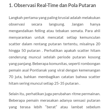
1. Observasi Real-Time dan Pola Putaran
Langkah pertama yang paling krusial adalah melakukan
observasi secara langsung. Jangan hanya
mengandalkan felling atau tebakan semata. Para ahli
menyarankan untuk mencatat setiap kemunculan
scatter dalam rentang putaran tertentu, misalnya 20
hingga 50 putaran . Perhatikan apakah scatter hitam
cenderung muncul setelah periode putaran kosong
yang panjang. Beberapa komunitas, seperti rombongan
pemain asal Pontianak yang viral dengan kemenangan
70 juta, bahkan membagikan catatan bahwa scatter
hitam sering muncul setiap 25-35 putaran .
Selain itu, perhatikan juga perubahan ritme permainan.
Beberapa pemain merasakan adanya sensasi putaran
yang terasa lebih “berat” atau lambat sebelum