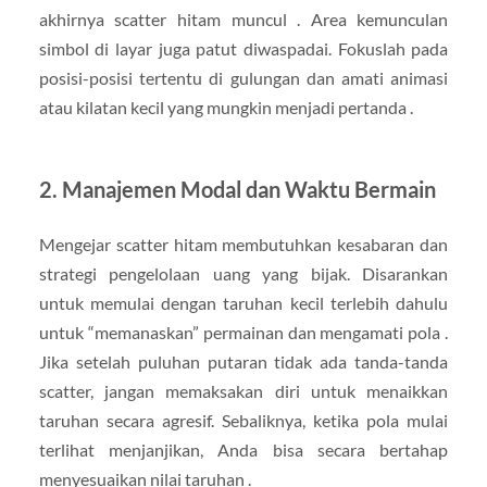
akhirnya scatter hitam muncul . Area kemunculan
simbol di layar juga patut diwaspadai. Fokuslah pada
posisi-posisi tertentu di gulungan dan amati animasi
atau kilatan kecil yang mungkin menjadi pertanda .
2. Manajemen Modal dan Waktu Bermain
Mengejar scatter hitam membutuhkan kesabaran dan
strategi pengelolaan uang yang bijak. Disarankan
untuk memulai dengan taruhan kecil terlebih dahulu
untuk “memanaskan” permainan dan mengamati pola .
Jika setelah puluhan putaran tidak ada tanda-tanda
scatter, jangan memaksakan diri untuk menaikkan
taruhan secara agresif. Sebaliknya, ketika pola mulai
terlihat menjanjikan, Anda bisa secara bertahap
menyesuaikan nilai taruhan .