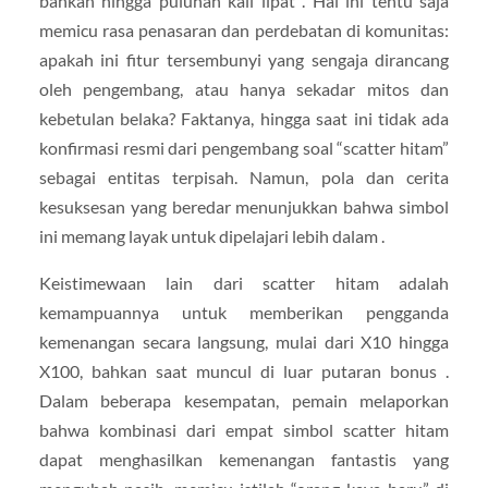
bahkan hingga puluhan kali lipat . Hal ini tentu saja
memicu rasa penasaran dan perdebatan di komunitas:
apakah ini fitur tersembunyi yang sengaja dirancang
oleh pengembang, atau hanya sekadar mitos dan
kebetulan belaka? Faktanya, hingga saat ini tidak ada
konfirmasi resmi dari pengembang soal “scatter hitam”
sebagai entitas terpisah. Namun, pola dan cerita
kesuksesan yang beredar menunjukkan bahwa simbol
ini memang layak untuk dipelajari lebih dalam .
Keistimewaan lain dari scatter hitam adalah
kemampuannya untuk memberikan pengganda
kemenangan secara langsung, mulai dari X10 hingga
X100, bahkan saat muncul di luar putaran bonus .
Dalam beberapa kesempatan, pemain melaporkan
bahwa kombinasi dari empat simbol scatter hitam
dapat menghasilkan kemenangan fantastis yang