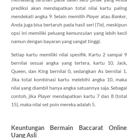
prediksi akan mendapatkan total nilai kartu paling
mendekati angka 9. Selain memilih
Player
atau
Banker
,
Anda juga bisa bertaruh pada hasil seri (
Tie
), meskipun
opsi ini memiliki peluang kemunculan yang lebih kecil
namun dengan bayaran yang sangat tinggi.
Setiap kartu memiliki nilai spesifik. Kartu 2 sampai 9
bernilai sesuai angka yang tertera, kartu 10, Jack,
Queen, dan King bernilai 0, sedangkan As bernilai 1.
Jika total kombinasi kartu melebihi angka 10, maka
nilai yang diambil hanya angka satuannya saja. Sebagai
contoh, jika
Player
mendapatkan kartu 7 dan 8 (total
15), maka nilai set poin mereka adalah 5.
Keuntungan Bermain Baccarat Online
Uang Asli