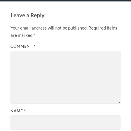
Leave a Reply
Your email address will not be published.
Required fields
are marked
*
COMMENT
*
NAME
*