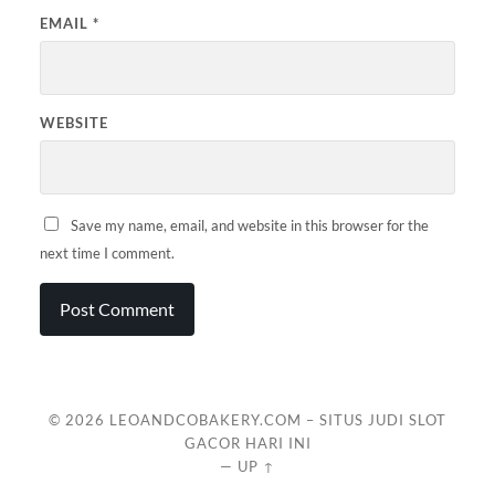
EMAIL
*
WEBSITE
Save my name, email, and website in this browser for the
next time I comment.
© 2026
LEOANDCOBAKERY.COM – SITUS JUDI SLOT
GACOR HARI INI
—
UP ↑