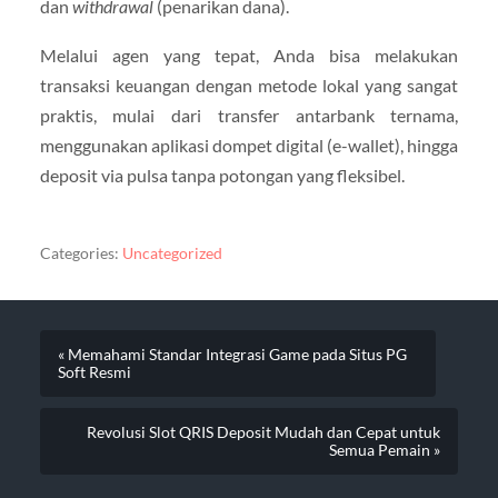
dan
withdrawal
(penarikan dana).
Melalui agen yang tepat, Anda bisa melakukan
transaksi keuangan dengan metode lokal yang sangat
praktis, mulai dari transfer antarbank ternama,
menggunakan aplikasi dompet digital (e-wallet), hingga
deposit via pulsa tanpa potongan yang fleksibel.
Categories:
Uncategorized
« Memahami Standar Integrasi Game pada Situs PG
Soft Resmi
Revolusi Slot QRIS Deposit Mudah dan Cepat untuk
Semua Pemain »