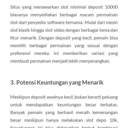
Situs yang menawarkan slot minimal deposit 10000
biasanya menyediakan berbagai macam permainan
slot dari penyedia software ternama. Mulai dari mesin
slot klasik hingga slot video dengan berbagai tema dan
fitur menarik. Dengan deposit yang kecil, pemain bisa
memilih berbagai permainan yang sesuai dengan
preferensi mereka. Ini memberikan variasi yang
membuat permainan menjadi lebih menyenangkan.
3. Potensi Keuntungan yang Menarik
Meskipun deposit awalnya kecil, bukan berarti peluang
untuk mendapatkan keuntungan besar terbatas.
Banyak pemain yang berhasil meraih kemenangan
besar meskipun hanya melakukan slot depo 10k.
Keuntungan ini bisa didapatkan berkat kombinasi