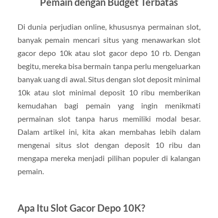
Pemain dengan Budget Terbatas
Di dunia perjudian online, khususnya permainan slot,
banyak pemain mencari situs yang menawarkan slot
gacor depo 10k atau slot gacor depo 10 rb. Dengan
begitu, mereka bisa bermain tanpa perlu mengeluarkan
banyak uang di awal. Situs dengan slot deposit minimal
10k atau slot minimal deposit 10 ribu memberikan
kemudahan bagi pemain yang ingin menikmati
permainan slot tanpa harus memiliki modal besar.
Dalam artikel ini, kita akan membahas lebih dalam
mengenai situs slot dengan deposit 10 ribu dan
mengapa mereka menjadi pilihan populer di kalangan
pemain.
Apa Itu Slot Gacor Depo 10K?