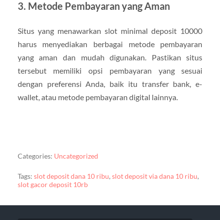
3. Metode Pembayaran yang Aman
Situs yang menawarkan slot minimal deposit 10000
harus menyediakan berbagai metode pembayaran
yang aman dan mudah digunakan. Pastikan situs
tersebut memiliki opsi pembayaran yang sesuai
dengan preferensi Anda, baik itu transfer bank, e-
wallet, atau metode pembayaran digital lainnya.
Categories:
Uncategorized
Tags:
slot deposit dana 10 ribu
,
slot deposit via dana 10 ribu
,
slot gacor deposit 10rb