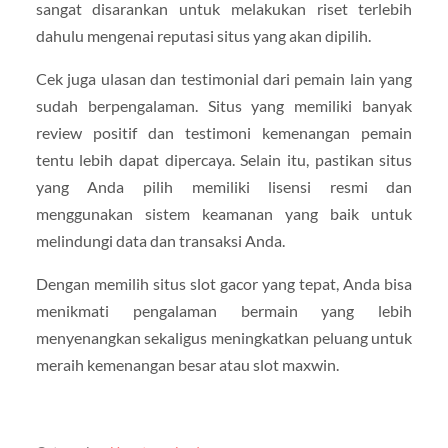
sangat disarankan untuk melakukan riset terlebih
dahulu mengenai reputasi situs yang akan dipilih.
Cek juga ulasan dan testimonial dari pemain lain yang
sudah berpengalaman. Situs yang memiliki banyak
review positif dan testimoni kemenangan pemain
tentu lebih dapat dipercaya. Selain itu, pastikan situs
yang Anda pilih memiliki lisensi resmi dan
menggunakan sistem keamanan yang baik untuk
melindungi data dan transaksi Anda.
Dengan memilih situs slot gacor yang tepat, Anda bisa
menikmati pengalaman bermain yang lebih
menyenangkan sekaligus meningkatkan peluang untuk
meraih kemenangan besar atau slot maxwin.