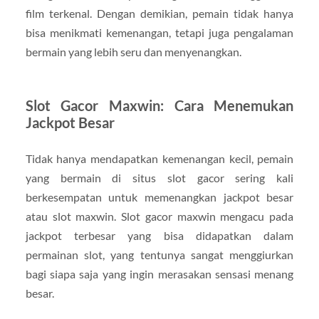
film terkenal. Dengan demikian, pemain tidak hanya
bisa menikmati kemenangan, tetapi juga pengalaman
bermain yang lebih seru dan menyenangkan.
Slot Gacor Maxwin: Cara Menemukan
Jackpot Besar
Tidak hanya mendapatkan kemenangan kecil, pemain
yang bermain di situs slot gacor sering kali
berkesempatan untuk memenangkan jackpot besar
atau slot maxwin. Slot gacor maxwin mengacu pada
jackpot terbesar yang bisa didapatkan dalam
permainan slot, yang tentunya sangat menggiurkan
bagi siapa saja yang ingin merasakan sensasi menang
besar.