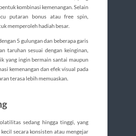
bentuk kombinasi kemenangan. Selain
icu putaran bonus atau free spin,
uk memperoleh hadiah besar.
dengan 5 gulungan dan beberapa garis
n taruhan sesuai dengan keinginan,
aik yang ingin bermain santai maupun
imasi kemenangan dan efek visual pada
aran terasa lebih memuaskan.
ng
latilitas sedang hingga tinggi, yang
ecil secara konsisten atau mengejar