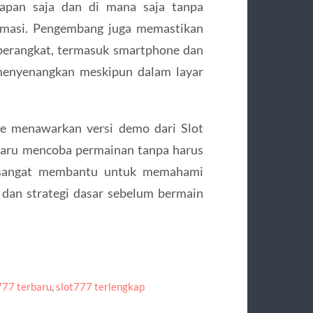
apan saja dan di mana saja tanpa
animasi. Pengembang juga memastikan
 perangkat, termasuk smartphone dan
 menyenangkan meskipun dalam layar
ine menawarkan versi demo dari Slot
baru mencoba permainan tanpa harus
i sangat membantu untuk memahami
dan strategi dasar sebelum bermain
777 terbaru
,
slot777 terlengkap