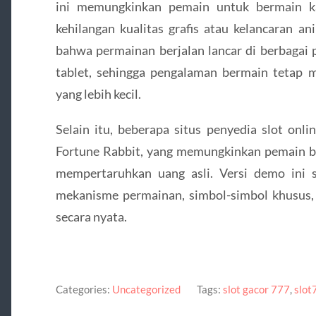
ini memungkinkan pemain untuk bermain k
kehilangan kualitas grafis atau kelancaran 
bahwa permainan berjalan lancar di berbagai
tablet, sehingga pengalaman bermain tetap
yang lebih kecil.
Selain itu, beberapa situs penyedia slot onl
Fortune Rabbit, yang memungkinkan pemain 
mempertaruhkan uang asli. Versi demo in
mekanisme permainan, simbol-simbol khusus, 
secara nyata.
Categories:
Uncategorized
Tags:
slot gacor 777
,
slot