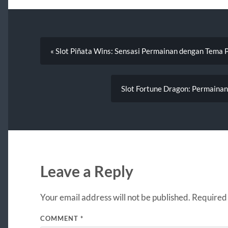
« Slot Piñata Wins: Sensasi Permainan dengan Tema
Slot Fortune Dragon: Permaina
Leave a Reply
Your email address will not be published.
Required 
COMMENT
*