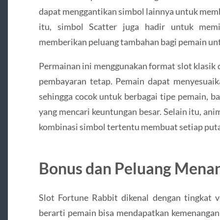
dapat menggantikan simbol lainnya untuk mem
itu, simbol Scatter juga hadir untuk mem
memberikan peluang tambahan bagi pemain unt
Permainan ini menggunakan format slot klasik 
pembayaran tetap. Pemain dapat menyesuaika
sehingga cocok untuk berbagai tipe pemain, b
yang mencari keuntungan besar. Selain itu, an
kombinasi simbol tertentu membuat setiap put
Bonus dan Peluang Mena
Slot Fortune Rabbit dikenal dengan tingkat vo
berarti pemain bisa mendapatkan kemenangan k