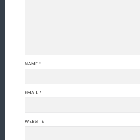
NAME
*
EMAIL
*
WEBSITE