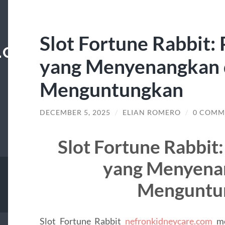
Slot Fortune Rabbit:
.COM
yang Menyenangkan 
Menguntungkan
DECEMBER 5, 2025
/
ELIAN ROMERO
/
0 COMM
Slot Fortune Rabbit
yang Menyena
Menguntu
Slot Fortune Rabbit
nefronkidneycare.com
me