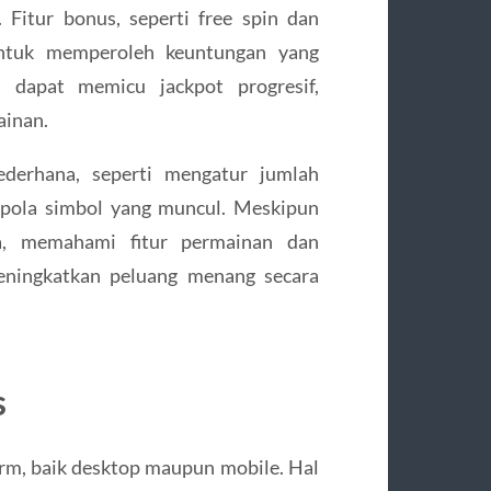
. Fitur bonus, seperti free spin dan
untuk memperoleh keuntungan yang
n dapat memicu jackpot progresif,
ainan.
ederhana, seperti mengatur jumlah
 pola simbol yang muncul. Meskipun
a, memahami fitur permainan dan
ningkatkan peluang menang secara
s
form, baik desktop maupun mobile. Hal