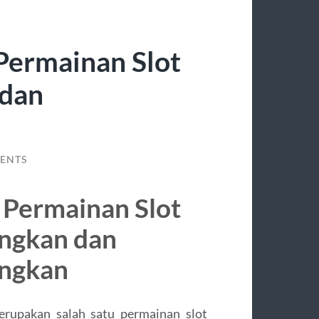
 Permainan Slot
dan
ENTS
: Permainan Slot
ngkan dan
ngkan
rupakan salah satu permainan slot