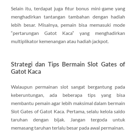
Selain itu, terdapat juga fitur bonus mini-game yang
menghadirkan tantangan tambahan dengan hadiah
lebih besar. Misalnya, pemain bisa memasuki mode
“pertarungan Gatot Kaca” yang menghadirkan
multiplikator kemenangan atau hadiah jackpot.
Strategi dan Tips Bermain Slot Gates of
Gatot Kaca
Walaupun permainan slot sangat bergantung pada
keberuntungan, ada beberapa tips yang bisa
membantu pemain agar lebih maksimal dalam bermain
Slot Gates of Gatot Kaca. Pertama, selalu kelola saldo
taruhan dengan bijak. Jangan tergoda untuk
memasang taruhan terlalu besar pada awal permainan.