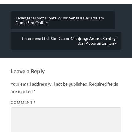
« Mengenal Slot Pinata Wins: Sensasi Baru dalam
Dunia Slot Online
Fenomena Link Slot Gacor Mahjong: Antara Strategi
dan Keberuntungan »
Leave a Reply
Your email address will not be published.
Required fields
are marked
*
COMMENT
*