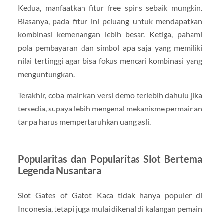
Kedua, manfaatkan fitur free spins sebaik mungkin.
Biasanya, pada fitur ini peluang untuk mendapatkan
kombinasi kemenangan lebih besar. Ketiga, pahami
pola pembayaran dan simbol apa saja yang memiliki
nilai tertinggi agar bisa fokus mencari kombinasi yang
menguntungkan.
Terakhir, coba mainkan versi demo terlebih dahulu jika
tersedia, supaya lebih mengenal mekanisme permainan
tanpa harus mempertaruhkan uang asli.
Popularitas dan Popularitas Slot Bertema
Legenda Nusantara
Slot Gates of Gatot Kaca tidak hanya populer di
Indonesia, tetapi juga mulai dikenal di kalangan pemain