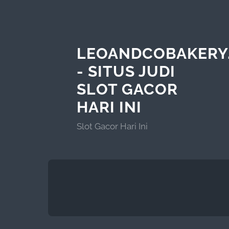
LEOANDCOBAKERY
- SITUS JUDI
SLOT GACOR
HARI INI
Slot Gacor Hari Ini