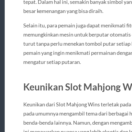
tepat. Dalam hal ini, semakin banyak simbol ya
besar kemenangan yang bisa diraih.
Selain itu, para pemain juga dapat menikmati fit
memungkinkan mesin untuk berputar otomatis 
turut tanpa perlu menekan tombol putar setiap ka
pemain yang ingin menikmati permainan dengan 
mengatur setiap putaran.
Keunikan Slot Mahjong W
Keunikan dari Slot Mahjong Wins terletak pada
pada umumnya mengambil tema dari berbagai ha
benda-benda lainnya. Namun, dengan mengambil
ini menawarkan nuansa yang lebih eksotis dan 