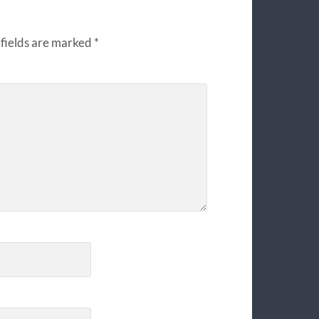
fields are marked
*