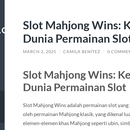
Slot Mahjong Wins: 
.COM
Dunia Permainan Slo
MARCH 2, 2025
/
CAMILA BENÍTEZ
/
0 COMME
Slot Mahjong Wins: K
Dunia Permainan Slot
Slot Mahjong Wins adalah permainan slot yang
oleh permainan Mahjong klasik, yang dikenal luas 
elemen-elemen khas Mahjong seperti ubin, simb