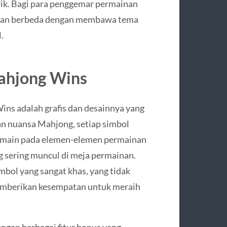
rik. Bagi para penggemar permainan
aman berbeda dengan membawa tema
.
Mahjong Wins
Wins adalah grafis dan desainnya yang
an nuansa Mahjong, setiap simbol
 pemain pada elemen-elemen permainan
ng sering muncul di meja permainan.
bol yang sangat khas, yang tidak
memberikan kesempatan untuk meraih