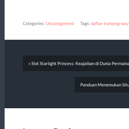
Categories:
Uncategorized
Tags:
daftar mahjong way
« Slot Starlight Princess: Keajaiban di Dunia Permain
Panduan Menemukan Situs 