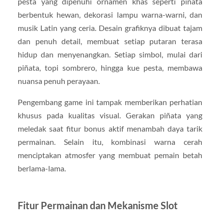
pesta yang dipenuhi ornamen khas seperti piñata
berbentuk hewan, dekorasi lampu warna-warni, dan
musik Latin yang ceria. Desain grafiknya dibuat tajam
dan penuh detail, membuat setiap putaran terasa
hidup dan menyenangkan. Setiap simbol, mulai dari
piñata, topi sombrero, hingga kue pesta, membawa
nuansa penuh perayaan.
Pengembang game ini tampak memberikan perhatian
khusus pada kualitas visual. Gerakan piñata yang
meledak saat fitur bonus aktif menambah daya tarik
permainan. Selain itu, kombinasi warna cerah
menciptakan atmosfer yang membuat pemain betah
berlama-lama.
Fitur Permainan dan Mekanisme Slot