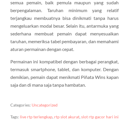
semua pemain, baik pemula maupun yang sudah
berpengalaman. Taruhan minimum yang relatif
terjangkau membuatnya bisa dinikmati tanpa harus
mengeluarkan modal besar. Selain itu, antarmuka yang
sederhana membuat pemain dapat menyesuaikan
taruhan, memeriksa tabel pembayaran, dan memahami
aturan permainan dengan cepat.
Permainan ini kompatibel dengan berbagai perangkat,
termasuk smartphone, tablet, dan komputer. Dengan
demikian, pemain dapat menikmati Piñata Wins kapan
saja dan di mana saja tanpa hambatan.
Categories:
Uncategorized
Tags:
live rtp terlengkap
,
rtp slot akurat
,
slot rtp gacor hari ini