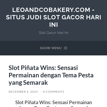
LEOANDCOBAKERY.COM -
SITUS JUDI SLOT GACOR HARI
INI
Slot Gacor Hari Ini
SHOW MENU
Slot Piñata Wins: Sensasi
Permainan dengan Tema Pesta
yang Semarak
DECEMBER 6, 2025
/
0 COMMENTS
Slot Piñata Wins: Sensasi Permainan