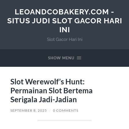
LEOANDCOBAKERY.COM -
SITUS JUDI SLOT GACOR HARI
INI
Slot Gacor Hari Ini
SHOW MENU
Slot Werewolf’s Hunt:
Permainan Slot Bertema
Serigala Jadi-Jadian
SEPTEMBER 8, 2025
/
0 COMMENTS