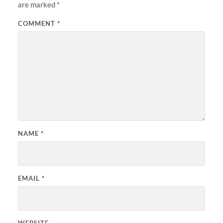
are marked
*
COMMENT
*
NAME
*
EMAIL
*
WEBSITE