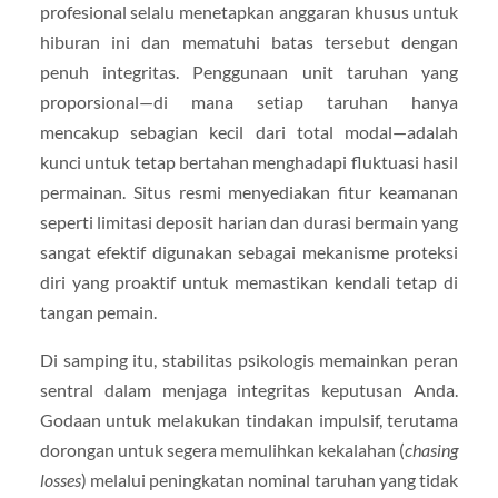
profesional selalu menetapkan anggaran khusus untuk
hiburan ini dan mematuhi batas tersebut dengan
penuh integritas. Penggunaan unit taruhan yang
proporsional—di mana setiap taruhan hanya
mencakup sebagian kecil dari total modal—adalah
kunci untuk tetap bertahan menghadapi fluktuasi hasil
permainan. Situs resmi menyediakan fitur keamanan
seperti limitasi deposit harian dan durasi bermain yang
sangat efektif digunakan sebagai mekanisme proteksi
diri yang proaktif untuk memastikan kendali tetap di
tangan pemain.
Di samping itu, stabilitas psikologis memainkan peran
sentral dalam menjaga integritas keputusan Anda.
Godaan untuk melakukan tindakan impulsif, terutama
dorongan untuk segera memulihkan kekalahan (
chasing
losses
) melalui peningkatan nominal taruhan yang tidak