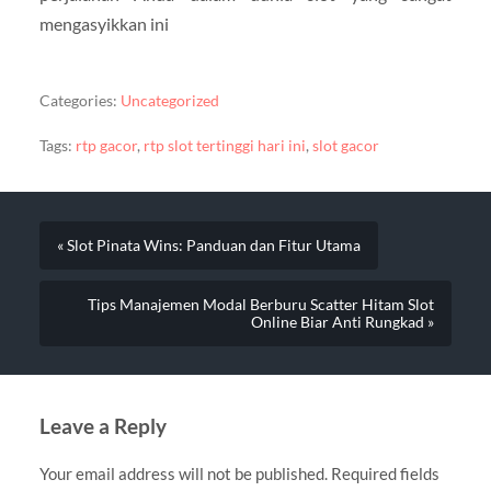
mengasyikkan ini
Categories:
Uncategorized
Tags:
rtp gacor
,
rtp slot tertinggi hari ini
,
slot gacor
« Slot Pinata Wins: Panduan dan Fitur Utama
Tips Manajemen Modal Berburu Scatter Hitam Slot
Online Biar Anti Rungkad »
Leave a Reply
Your email address will not be published.
Required fields