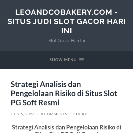
LEOANDCOBAKERY.COM -
SITUS JUDI SLOT GACOR HARI
INI
Slot Gacor Hari Ini
SHOW MENU
Strategi Analisis dan
Pengelolaan Risiko di Situs Slot
PG Soft Resmi
JULY 5, 2026
/
0 COMMENTS
/
STICKY
Strategi Analisis dan Pengelolaan Risiko di