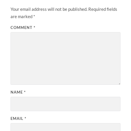
Your email address will not be published.
Required fields
are marked
*
COMMENT
*
NAME
*
EMAIL
*