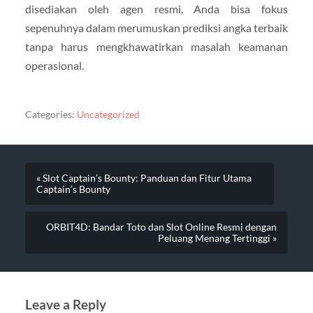
disediakan oleh agen resmi, Anda bisa fokus
sepenuhnya dalam merumuskan prediksi angka terbaik
tanpa harus mengkhawatirkan masalah keamanan
operasional.
Categories:
Uncategorized
« Slot Captain’s Bounty: Panduan dan Fitur Utama
Captain’s Bounty
ORBIT4D: Bandar Toto dan Slot Online Resmi dengan
Peluang Menang Tertinggi »
Leave a Reply