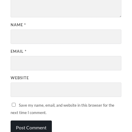
NAME
*
EMAIL
*
WEBSITE
Save my name, email, and website in this browser for the
next time I comment.