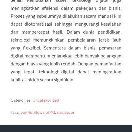
meningkatkan efisiensi dalam pekerjaan dan bisnis.
Proses yang sebelumnya dilakukan secara manual kini
dapat diotomatisasi sehingga mengurangi kesalahan
dan mempercepat hasil. Dalam dunia pendidikan,
teknologi memungkinkan pembelajaran jarak jauh
yang fleksibel. Sementara dalam bisnis, pemasaran
digital membantu menjangkau lebih banyak pelanggan
dengan biaya yang lebih rendah. Dengan pemanfaatan
yang tepat, teknologi digital dapat meningkatkan
kualitas hidup secara signifikan.
Categories:
Uncategorized
Tags:
pay 4d
,
slot
,
slot 4d
,
slot gacor